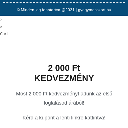
© Minden jog fenntartva @2021 | gyogymasszort.hu
×
×
Cart
2 000 Ft
KEDVEZMÉNY
Most 2 000 Ft kedvezményt adunk az első
foglalásod árából!
Kérd a kupont a lenti linkre kattintva!