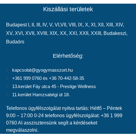
Kiszállási területek
Budapest
I
,
II
,
III
,
IV
,
V
,
VI
,VII,
VIII
,
IX
,
X
,
XI
,
XII
,
XIII
,
XIV
,
XV
,
XVI
,
XVII
,
XVIII
,
XIX
,
XX
,
XXI
,
XXII
,
XXIII
,
Budakeszi
,
Budaörs
Elérhetőség:
kapcsolat@gyogymasszort.hu
+361 999 0760 és +36 70-442-58-35
13.kerület Fáy utca 45 - Prestige Wellness
11.kerület Hamzsabégi út 18.
Telefonos ügyfélszolgálat nyitva tartás: Hétfő – Péntek
9:00 – 17:00 0-24 telefonos ügyfélszolgálat: +36 1 999
0760 AI asszisztensünk segít a kérdéseket
megválaszolni.