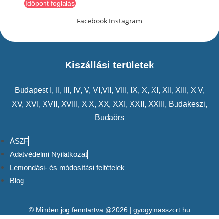
Időpont foglalás
Facebook
Instagram
Kiszállási területek
Budapest
I
,
II
,
III
,
IV
,
V
,
VI
,VII,
VIII
,
IX
,
X
,
XI
,
XII
,
XIII
,
XIV
,
XV
,
XVI
,
XVII
,
XVIII
,
XIX
,
XX
,
XXI
,
XXII
,
XXIII
,
Budakeszi
,
Budaörs
ÁSZF
Adatvédelmi Nyilatkozat
Lemondási- és módosítási feltételek
Blog
© Minden jog fenntartva @2026 | gyogymasszort.hu