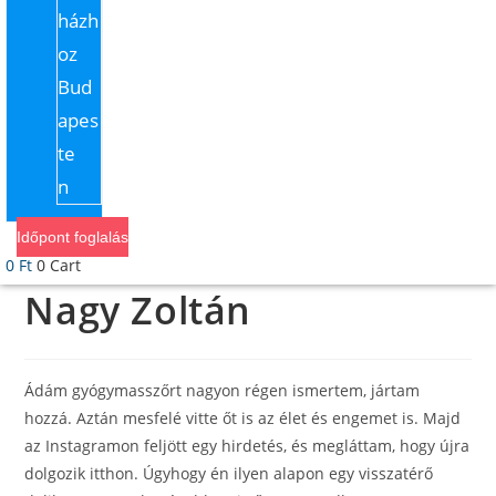
házh
oz
Bud
apes
te
n
Időpont foglalás
0
Ft
0
Cart
Nagy Zoltán
Ádám gyógymasszőrt nagyon régen ismertem, jártam
hozzá. Aztán mesfelé vitte őt is az élet és engemet is. Majd
az Instagramon feljött egy hirdetés, és megláttam, hogy újra
dolgozik itthon. Úgyhogy én ilyen alapon egy visszatérő