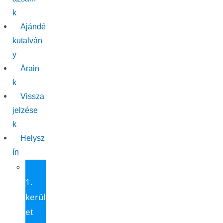
k
Ajándé
kutalván
y
Árain
k
Vissza
jelzése
k
Helysz
ín
1
1.
kerül
et