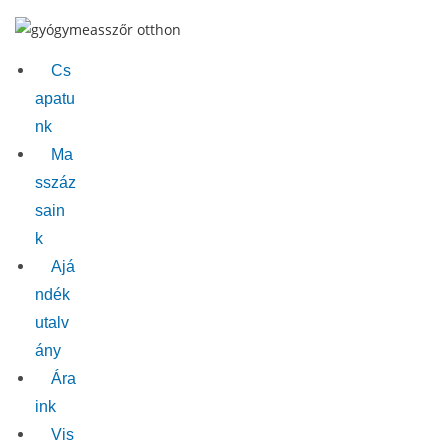
Skip
to
content
Cs
apatu
nk
Ma
sszáz
sain
k
Ajá
ndék
utalv
ány
Ára
ink
Vis