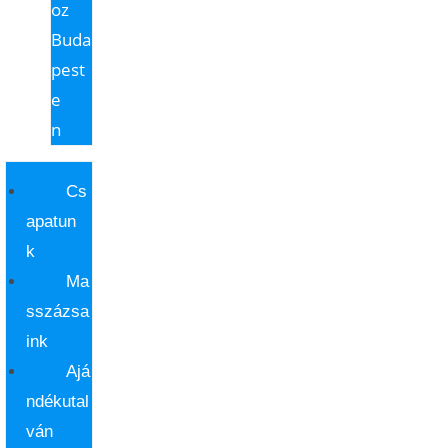
oz
Buda
pest
e
n
Cs
apatun
k
Ma
sszázsa
ink
Ajá
ndékutal
ván