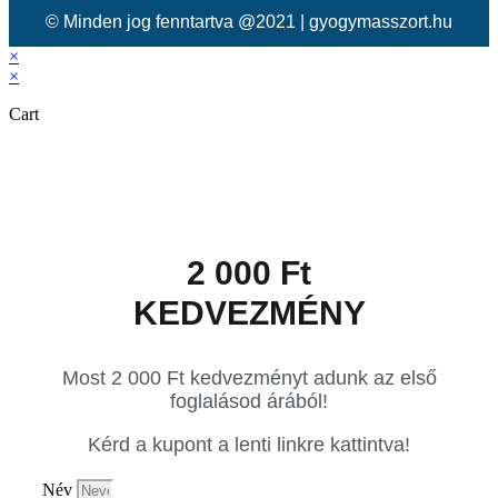
© Minden jog fenntartva @2021 | gyogymasszort.hu
×
×
Cart
2 000 Ft
KEDVEZMÉNY
Most 2 000 Ft kedvezményt adunk az első
foglalásod árából!
Kérd a kupont a lenti linkre kattintva!
Név