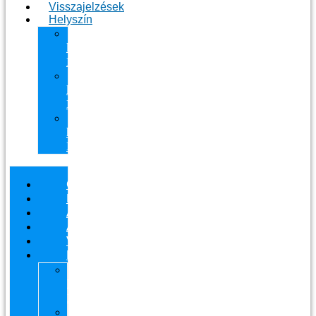
Visszajelzések
Helyszín
11.
kerület
Masszázs
13.
kerület
Masszázs
Gyógymasszőrt
házhoz
Budapesten
Csapatunk
Masszázsaink
Ajándékutalvány
Áraink
Visszajelzések
Helyszín
11.
kerület
Masszázs
13.