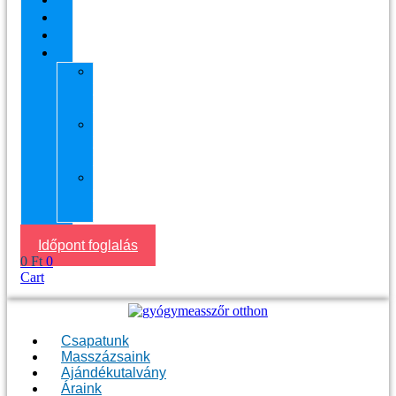
Áraink
Visszajelzések
Helyszín
11.
kerület
Masszázs
13.
kerület
Masszázs
Gyógymasszőrt
házhoz
Budapesten
Időpont foglalás
0
Ft
0
Cart
Csapatunk
Masszázsaink
Ajándékutalvány
Áraink