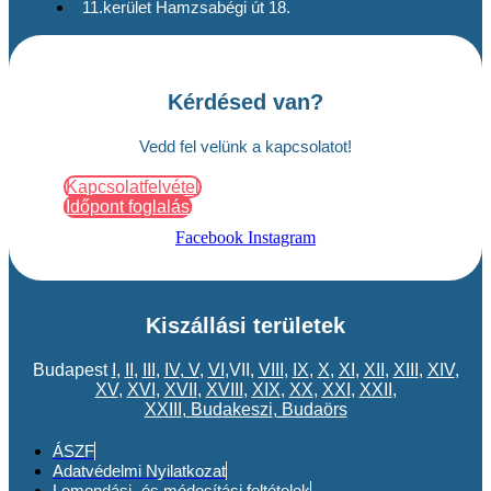
11.kerület Hamzsabégi út 18.
Kérdésed van?
Vedd fel velünk a kapcsolatot!
Kapcsolatfelvétel
Időpont foglalás
Facebook
Instagram
Kiszállási területek
Budapest
I
,
II
,
III
,
IV
,
V
,
VI
,VII,
VIII
,
IX
,
X
,
XI
,
XII
,
XIII
,
XIV
,
XV
,
XVI
,
XVII
,
XVIII
,
XIX
,
XX
,
XXI
,
XXII
,
XXIII
,
Budakeszi
,
Budaörs
ÁSZF
Adatvédelmi Nyilatkozat
Lemondási- és módosítási feltételek