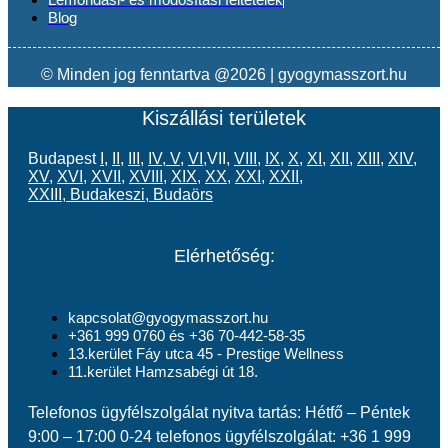
Blog
© Minden jog fenntartva @2026 | gyogymasszort.hu
Kiszállási területek
Budapest
I
,
II
,
III
,
IV
,
V
,
VI
,VII,
VIII
,
IX
,
X
,
XI
,
XII
,
XIII
,
XIV
,
XV
,
XVI
,
XVII
,
XVIII
,
XIX
,
XX
,
XXI
,
XXII
,
XXIII
,
Budakeszi
,
Budaörs
Elérhetőség:
kapcsolat@gyogymasszort.hu
+361 999 0760 és +36 70-442-58-35
13.kerület Fáy utca 45 - Prestige Wellness
11.kerület Hamzsabégi út 18.
Telefonos ügyfélszolgálat nyitva tartás: Hétfő – Péntek
9:00 – 17:00 0-24 telefonos ügyfélszolgálat: +36 1 999