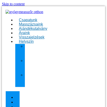
Skip to content
Csapatunk
Masszázsaink
Ajándékutalvány
Áraink
Visszajelzések
Helyszín
11.
kerület
Masszázs
13.
kerület
Masszázs
Gyógymasszőrt
házhoz
Budapesten
Csapatunk
Masszázsaink
Ajándékutalvány