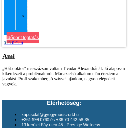
kerület
Masszázs
Gyógymasszőrt
házhoz
Budapesten
Időpont foglalás
0
Ft
0
Cart
Ami
„Hát-doktor” masszázson voltam Tivadar Alexandránál. Jó alaposan
kikérdezett a problémáimról. Már az első alkalom után éreztem a
javulást. Profi szakember, jó szívvel ajánlom, nagyon elégedett
vagyok.
Elérhetőség:
kapcsolat@gyogymasszort.hu
+361 999 0760 és +36 70-442-58-35
13.kerület Fáy utca 45 - Prestige Wellness