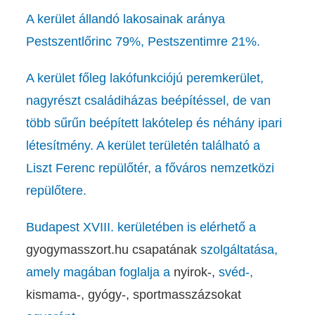
A kerület állandó lakosainak aránya
Pestszentlőrinc 79%, Pestszentimre 21%.
A kerület főleg lakófunkciójú peremkerület,
nagyrészt családiházas beépítéssel, de van
több sűrűn beépített lakótelep és néhány ipari
létesítmény. A kerület területén található a
Liszt Ferenc repülőtér, a főváros nemzetközi
repülőtere.
Budapest XVIII. kerületében is elérhető a
gyogymasszort.hu
csapatának
szolgáltatása,
amely magában foglalja a
nyirok-,
svéd-,
kismama-,
gyógy-,
sportmasszázsokat