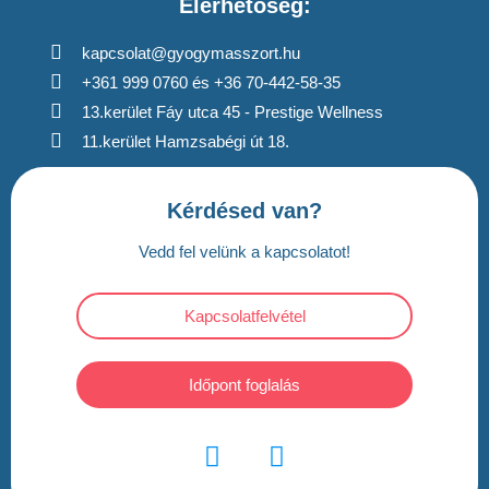
Elérhetőség:
kapcsolat@gyogymasszort.hu
+361 999 0760 és +36 70-442-58-35
13.kerület Fáy utca 45 - Prestige Wellness
11.kerület Hamzsabégi út 18.
Kérdésed van?
Vedd fel velünk a kapcsolatot!
Kapcsolatfelvétel
Időpont foglalás