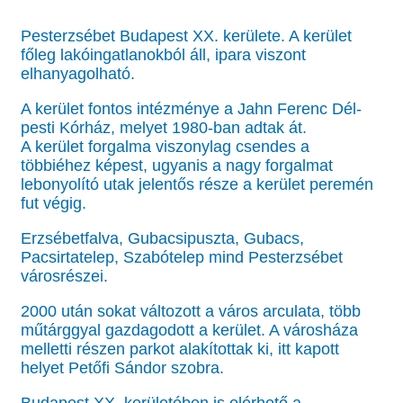
Pesterzsébet Budapest XX. kerülete. A kerület
főleg lakóingatlanokból áll, ipara viszont
elhanyagolható.
A kerület fontos intézménye a Jahn Ferenc Dél-
pesti Kórház, melyet 1980-ban adtak át.
A kerület forgalma viszonylag csendes a
többiéhez képest, ugyanis a nagy forgalmat
lebonyolító utak jelentős része a kerület peremén
fut végig.
Erzsébetfalva, Gubacsipuszta, Gubacs,
Pacsirtatelep, Szabótelep mind Pesterzsébet
városrészei.
2000 után sokat változott a város arculata, több
műtárggyal gazdagodott a kerület. A városháza
melletti részen parkot alakítottak ki, itt kapott
helyet Petőfi Sándor szobra.