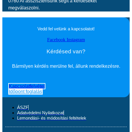
0760 AI asszisztensünk segít a kérdéseket
megválaszolni.
Vedd fel velünk a kapcsolatot!
Facebook
Instagram
Kérdésed van?
Bármilyen kérdés merülne fel, állunk rendelkezésre.
Kapcsolatfelvétel
Időpont foglalás
ÁSZF
Adatvédelmi Nyilatkozat
Lemondási- és módosítási feltételek