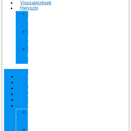
Visszajelzések
Helyszín
11.
kerület
Masszázs
13.
kerület
Masszázs
Gyógymasszőrt
házhoz
Budapesten
Csapatunk
Masszázsaink
Ajándékutalvány
Áraink
Visszajelzések
Helyszín
11.
kerület
Masszázs
13.