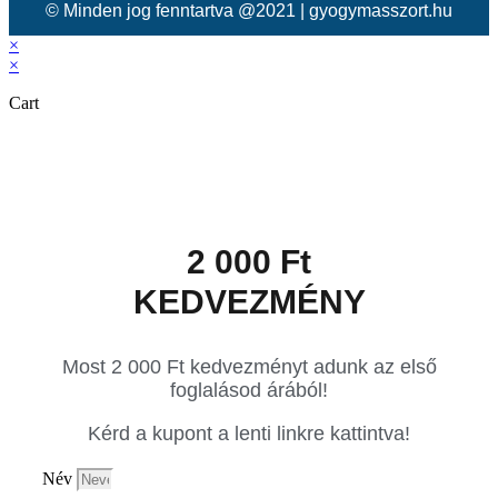
© Minden jog fenntartva @2021 | gyogymasszort.hu
×
×
Cart
2 000 Ft
KEDVEZMÉNY
Most 2 000 Ft kedvezményt adunk az első
foglalásod árából!
Kérd a kupont a lenti linkre kattintva!
Név