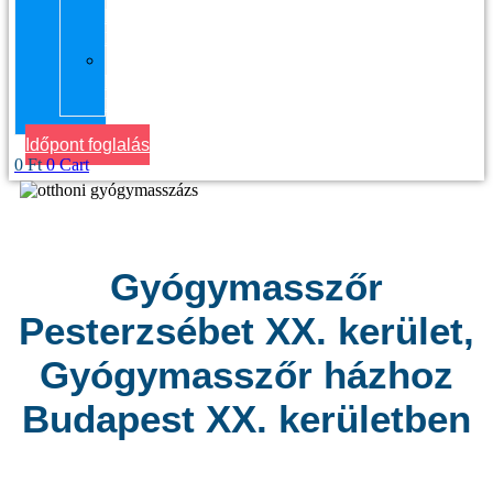
kerület
Masszázs
Gyógymasszőrt
házhoz
Budapesten
Időpont foglalás
0
Ft
0
Cart
Gyógymasszőr
Pesterzsébet XX. kerület,
Gyógymasszőr házhoz
Budapest XX. kerületben