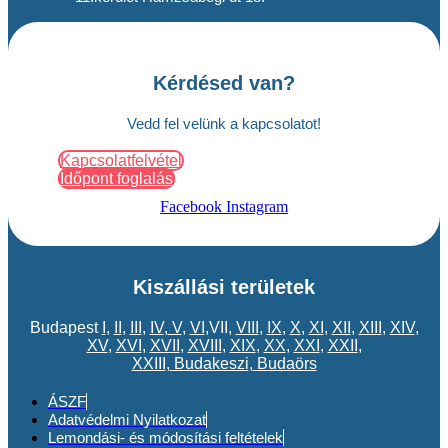
Kérdésed van?
Vedd fel velünk a kapcsolatot!
Kapcsolatfelvétel
Időpont foglalás
Facebook
Instagram
Kiszállási területek
Budapest
I
,
II
,
III
,
IV
,
V
,
VI
,VII,
VIII
,
IX
,
X
,
XI
,
XII
,
XIII
,
XIV
,
XV
,
XVI
,
XVII
,
XVIII
,
XIX
,
XX
,
XXI
,
XXII
,
XXIII
,
Budakeszi
,
Budaörs
ÁSZF
Adatvédelmi Nyilatkozat
Lemondási- és módosítási feltételek