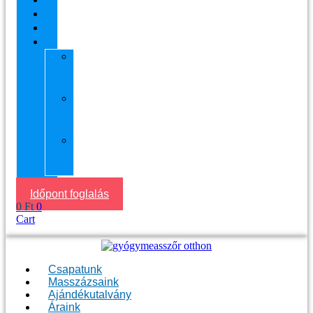
Áraink
Visszajelzések
Helyszín
11.
kerület
Masszázs
13.
kerület
Masszázs
Gyógymasszőrt
házhoz
Budapesten
Időpont foglalás
0
Ft
0
Cart
Csapatunk
Masszázsaink
Ajándékutalvány
Áraink