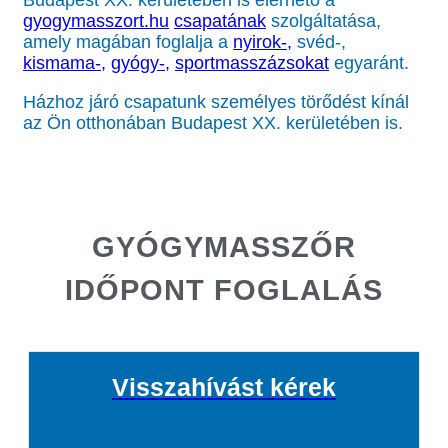
Budapest XX. kerületében is elérhető a
gyogymasszort.hu
csapatának
szolgáltatása,
amely magában foglalja a
nyirok-,
svéd-,
kismama-,
gyógy-,
sportmasszázsokat
egyaránt.
Házhoz járó csapatunk személyes törődést kínál
az Ön otthonában Budapest XX. kerületében is.
GYÓGYMASSZŐR
IDŐPONT FOGLALÁS
Visszahívást kérek