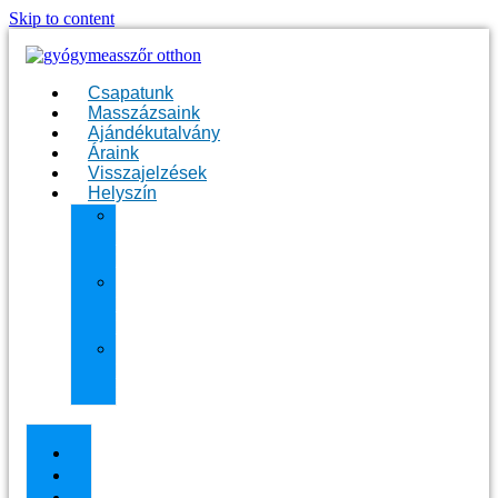
Skip to content
Csapatunk
Masszázsaink
Ajándékutalvány
Áraink
Visszajelzések
Helyszín
11.
kerület
Masszázs
13.
kerület
Masszázs
Gyógymasszőrt
házhoz
Budapesten
Csapatunk
Masszázsaink
Ajándékutalvány