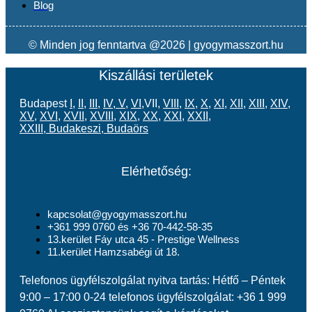
Blog
© Minden jog fenntartva @2026 | gyogymasszort.hu
Kiszállási területek
Budapest
I
,
II
,
III
,
IV
,
V
,
VI
,VII,
VIII
,
IX
,
X
,
XI
,
XII
,
XIII
,
XIV
,
XV
,
XVI
,
XVII
,
XVIII
,
XIX
,
XX
,
XXI
,
XXII
,
XXIII
,
Budakeszi
,
Budaörs
Elérhetőség:
kapcsolat@gyogymasszort.hu
+361 999 0760 és +36 70-442-58-35
13.kerület Fáy utca 45 - Prestige Wellness
11.kerület Hamzsabégi út 18.
Telefonos ügyfélszolgálat nyitva tartás: Hétfő – Péntek
9:00 – 17:00 0-24 telefonos ügyfélszolgálat: +36 1 999