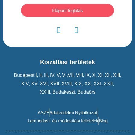
Időpont foglalás
Kiszállási területek
Budapest
I
,
II
,
III
,
IV
,
V
,
VI
,VII,
VIII
,
IX
,
X
,
XI
,
XII
,
XIII
,
XIV
,
XV
,
XVI
,
XVII
,
XVIII
,
XIX
,
XX
,
XXI
,
XXII
,
XXIII
,
Budakeszi
,
Budaörs
ÁSZF
Adatvédelmi Nyilatkozat
Lemondási- és módosítási feltételek
Blog