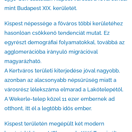
mint Budapest XIX. kerületét.
Kispest népessége a főváros többi kerületéhez
hasonlóan csökkenő tendenciát mutat. Ez
egyrészt demográfiai folyamatokkal, továbbá az
agglomerációba irányuló migrációval
magyarázható.
A Kertváros területi kiterjedése jóval nagyobb,
azonban az alacsonyabb népsűrűség miatt a
városrész lélekszáma elmarad a Lakótelepétől.
A Wekerle-telep közel 11 ezer embernek ad
otthont, itt él a legtöbb idős ember.
Kispest területén megépült két modern