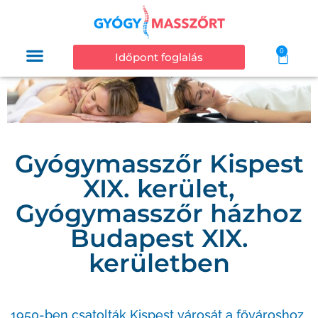
0
Időpont foglalás
Gyógymasszőr Kispest
XIX. kerület,
Gyógymasszőr házhoz
Budapest XIX.
kerületben
1950-ben csatolták Kispest városát a fővároshoz,