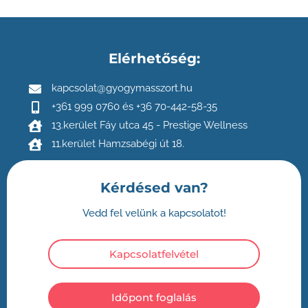
Elérhetőség:
kapcsolat@gyogymasszort.hu
+361 999 0760 és +36 70-442-58-35
13.kerület Fáy utca 45 - Prestige Wellness
11.kerület Hamzsabégi út 18.
Kérdésed van?
Vedd fel velünk a kapcsolatot!
Kapcsolatfelvétel
Időpont foglalás