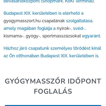
bevásárlóközpont (Shopmark, KöKi Terminál).
Budapest XIX. kerületében is elérhető a
gyogymasszort.hu
csapatának
szolgáltatása,
amely magában foglalja a
nyirok-,
svéd-,
kismama-,
gyógy-,
sportmasszázsokat
egyaránt.
Házhoz járó csapatunk személyes törődést kínál
az Ön otthonában Budapest XIX. kerületében is.
GYÓGYMASSZŐR IDŐPONT
FOGLALÁS