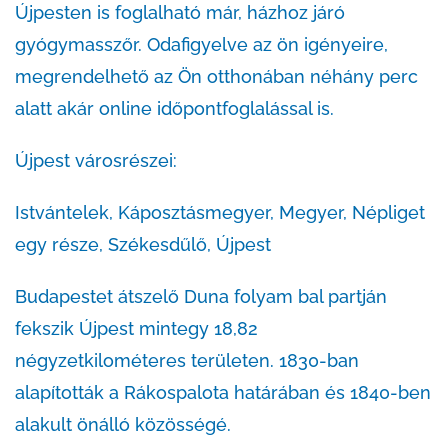
Újpesten is foglalható már, házhoz járó
gyógymasszőr. Odafigyelve az ön igényeire,
megrendelhető az Ön otthonában néhány perc
alatt akár online időpontfoglalással is.
Újpest városrészei:
Istvántelek, Káposztásmegyer, Megyer, Népliget
egy része, Székesdűlő, Újpest
Budapestet átszelő Duna folyam bal partján
fekszik Újpest mintegy 18,82
négyzetkilométeres területen. 1830-ban
alapították a Rákospalota határában és 1840-ben
alakult önálló közösségé.