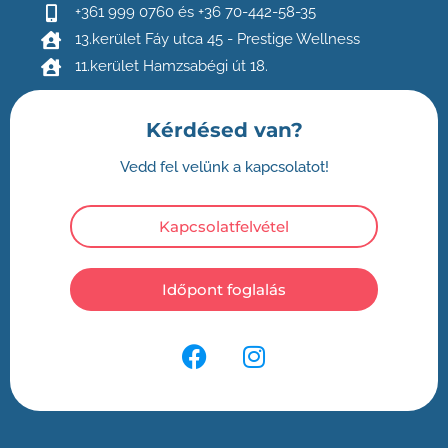
+361 999 0760 és +36 70-442-58-35
13.kerület Fáy utca 45 - Prestige Wellness
11.kerület Hamzsabégi út 18.
Kérdésed van?
Vedd fel velünk a kapcsolatot!
Kapcsolatfelvétel
Időpont foglalás