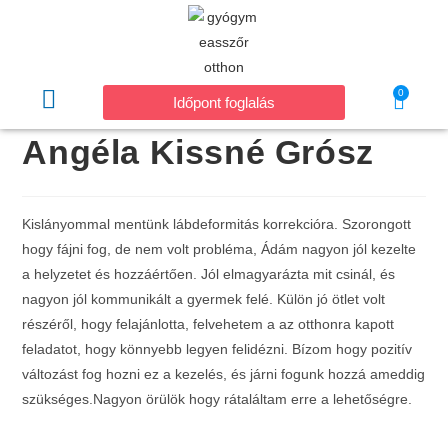
0
Időpont foglalás
Angéla Kissné Grósz
Kislányommal mentünk lábdeformitás korrekcióra. Szorongott
hogy fájni fog, de nem volt probléma, Ádám nagyon jól kezelte
a helyzetet és hozzáértően. Jól elmagyarázta mit csinál, és
nagyon jól kommunikált a gyermek felé. Külön jó ötlet volt
részéről, hogy felajánlotta, felvehetem a az otthonra kapott
feladatot, hogy könnyebb legyen felidézni. Bízom hogy pozitív
változást fog hozni ez a kezelés, és járni fogunk hozzá ameddig
szükséges.Nagyon örülök hogy rátaláltam erre a lehetőségre.