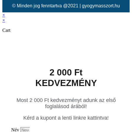
© Minden jog fenntartva @2021 | gyogymasszort.hu
×
×
Cart
2 000 Ft
KEDVEZMÉNY
Most 2 000 Ft kedvezményt adunk az első
foglalásod árából!
Kérd a kupont a lenti linkre kattintva!
Név