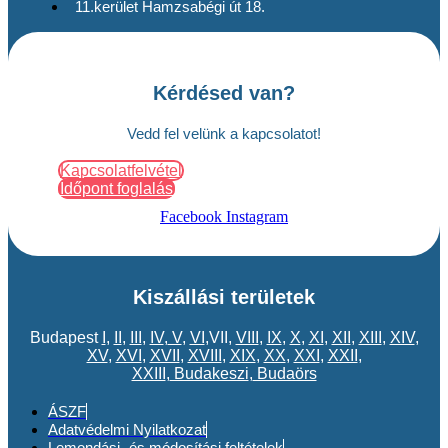
11.kerület Hamzsabégi út 18.
Kérdésed van?
Vedd fel velünk a kapcsolatot!
Kapcsolatfelvétel
Időpont foglalás
Facebook
Instagram
Kiszállási területek
Budapest
I
,
II
,
III
,
IV
,
V
,
VI
,VII,
VIII
,
IX
,
X
,
XI
,
XII
,
XIII
,
XIV
,
XV
,
XVI
,
XVII
,
XVIII
,
XIX
,
XX
,
XXI
,
XXII
,
XXIII
,
Budakeszi
,
Budaörs
ÁSZF
Adatvédelmi Nyilatkozat
Lemondási- és módosítási feltételek