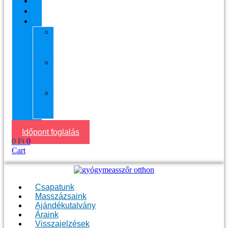
Áraink
Visszajelzések
Helyszín
11.
kerület
Masszázs
13.
kerület
Masszázs
Gyógymasszőrt
házhoz
Budapesten
Időpont foglalás
0
Ft
0
Cart
Csapatunk
Masszázsaink
Ajándékutalvány
Áraink
Visszajelzések