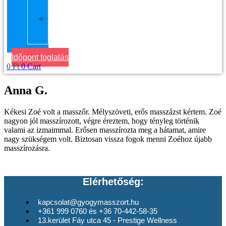
Masszázs
Gyógymasszőrt
házhoz
Budapesten
Időpont foglalás
0
Ft
0
Cart
Anna G.
Kékesi Zoé volt a masszőr. Mélyszöveti, erős masszázst kértem. Zoé
nagyon jól masszírozott, végre éreztem, hogy tényleg történik
valami az izmaimmal. Erősen masszírozta meg a hátamat, amire
nagy szükségem volt. Biztosan vissza fogok menni Zoéhoz újabb
masszírozásra.
Elérhetőség:
kapcsolat@gyogymasszort.hu
+361 999 0760 és +36 70-442-58-35
13.kerület Fáy utca 45 - Prestige Wellness