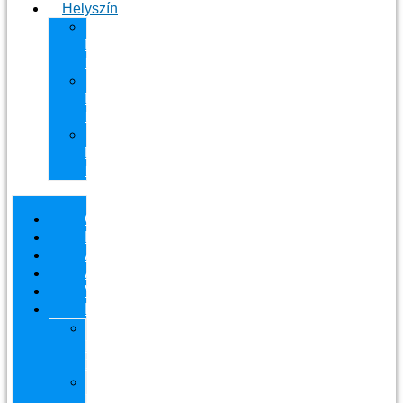
Helyszín
11.
kerület
Masszázs
13.
kerület
Masszázs
Gyógymasszőrt
házhoz
Budapesten
Csapatunk
Masszázsaink
Ajándékutalvány
Áraink
Visszajelzések
Helyszín
11.
kerület
Masszázs
13.
kerület