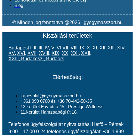
Blog
© Minden jog fenntartva @2026 | gyogymasszort.hu
Kiszállási területek
Budapest
I
,
II
,
III
,
IV
,
V
,
VI
,VII,
VIII
,
IX
,
X
,
XI
,
XII
,
XIII
,
XIV
,
XV
,
XVI
,
XVII
,
XVIII
,
XIX
,
XX
,
XXI
,
XXII
,
XXIII
,
Budakeszi
,
Budaörs
Elérhetőség:
kapcsolat@gyogymasszort.hu
+361 999 0760 és +36 70-442-58-35
13.kerület Fáy utca 45 - Prestige Wellness
11.kerület Hamzsabégi út 18.
Telefonos ügyfélszolgálat nyitva tartás: Hétfő – Péntek
9:00 – 17:00 0-24 telefonos ügyfélszolgálat: +36 1 999