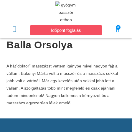
0
Időpont foglalás
Balla Orsolya
A hát”doktor” masszázst vettem igénybe mivel nagyon fájt a
vállam. Bakonyi Márta volt a masszőr és a masszázs sokkal
jobb volt a vártnál. Már egy kezelés után sokkal jobb lett a
vállam. A szolgáltatás több mint megfelelő és csak ajánlani
tudom mindenkinek! Nagyon kellemes a környezet és a
masszázs egyszerűen lélek emelő.