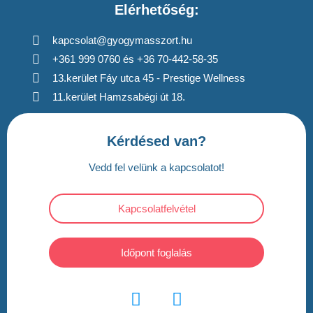
Elérhetőség:
kapcsolat@gyogymasszort.hu
+361 999 0760 és +36 70-442-58-35
13.kerület Fáy utca 45 - Prestige Wellness
11.kerület Hamzsabégi út 18.
Kérdésed van?
Vedd fel velünk a kapcsolatot!
Kapcsolatfelvétel
Időpont foglalás