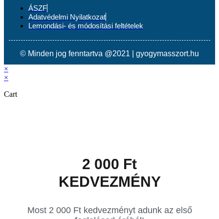
ÁSZF
Adatvédelmi Nyilatkozat
Lemondási- és módosítási feltételek
© Minden jog fenntartva @2021 | gyogymasszort.hu
×
×
Cart
2 000 Ft
KEDVEZMÉNY
Most 2 000 Ft kedvezményt adunk az első