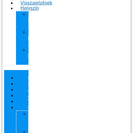
Visszajelzések
Helyszín
11.
kerület
Masszázs
13.
kerület
Masszázs
Gyógymasszőrt
házhoz
Budapesten
Csapatunk
Masszázsaink
Ajándékutalvány
Áraink
Visszajelzések
Helyszín
11.
kerület
Masszázs
13.