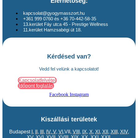
Elérhetőség:
kapcsolat@gyogymasszort.hu
+361 999 0760 és +36 70-442-58-35
13.kerület Fáy utca 45 - Prestige Wellness
11.kerület Hamzsabégi út 18.
Kérdésed van?
Vedd fel velünk a kapcsolatot!
Kapcsolatfelvétel
Időpont foglalás
Facebook
Instagram
Kiszállási területek
Budapest
I
,
II
,
III
,
IV
,
V
,
VI
,VII,
VIII
,
IX
,
X
,
XI
,
XII
,
XIII
,
XIV
,
XV
,
XVI
,
XVII
,
XVIII
,
XIX
,
XX
,
XXI
,
XXII
,