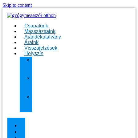
Skip to content
Csapatunk
Masszázsaink
Ajándékutalvány
Áraink
Visszajelzések
Helyszín
11.
kerület
Masszázs
13.
kerület
Masszázs
Gyógymasszőrt
házhoz
Budapesten
Csapatunk
Masszázsaink
Ajándékutalvány