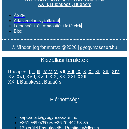
XXIII
,
Budakeszi
,
Budaörs
ÁSZF
Adatvédelmi Nyilatkozat
Lemondási- és módosítási feltételek
Blog
© Minden jog fenntartva @2026 | gyogymasszort.hu
Kiszállási területek
Budapest
I
,
II
,
III
,
IV
,
V
,
VI
,VII,
VIII
,
IX
,
X
,
XI
,
XII
,
XIII
,
XIV
,
XV
,
XVI
,
XVII
,
XVIII
,
XIX
,
XX
,
XXI
,
XXII
,
XXIII
,
Budakeszi
,
Budaörs
Elérhetőség:
kapcsolat@gyogymasszort.hu
+361 999 0760 és +36 70-442-58-35
13.kerület Fáy utca 45 - Prestige Wellness