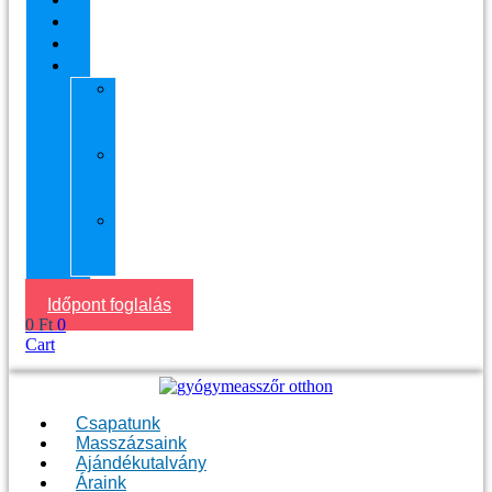
Áraink
Visszajelzések
Helyszín
11.
kerület
Masszázs
13.
kerület
Masszázs
Gyógymasszőrt
házhoz
Budapesten
Időpont foglalás
0
Ft
0
Cart
Csapatunk
Masszázsaink
Ajándékutalvány
Áraink