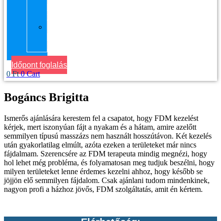
kerület
Masszázs
Gyógymasszőrt
házhoz
Budapesten
Időpont foglalás
0
Ft
0
Cart
Bogáncs Brigitta
Ismerős ajánlására kerestem fel a csapatot, hogy FDM kezelést
kérjek, mert iszonyúan fájt a nyakam és a hátam, amire azelőtt
semmilyen típusú masszázs nem használt hosszútávon. Két kezelés
után gyakorlatilag elmúlt, azóta ezeken a területeket már nincs
fájdalmam. Szerencsére az FDM terapeuta mindig megnézi, hogy
hol lehet még probléma, és folyamatosan meg tudjuk beszélni, hogy
milyen területeket lenne érdemes kezelni ahhoz, hogy később se
jöjjön elő semmilyen fájdalom. Csak ajánlani tudom mindenkinek,
nagyon profi a házhoz jövős, FDM szolgáltatás, amit én kértem.