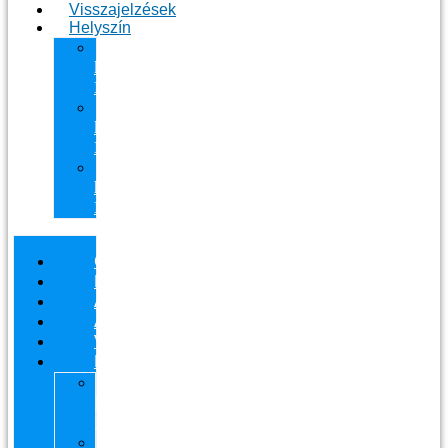
Visszajelzések
Helyszín
11.
kerület
Masszázs
13.
kerület
Masszázs
Gyógymasszőrt
házhoz
Budapesten
Csapatunk
Masszázsaink
Ajándékutalvány
Áraink
Visszajelzések
Helyszín
11.
kerület
Masszázs
13.