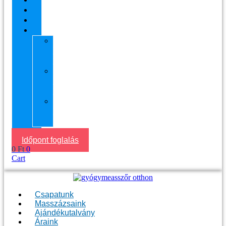
Áraink
Visszajelzések
Helyszín
11.
kerület
Masszázs
13.
kerület
Masszázs
Gyógymasszőrt
házhoz
Budapesten
Időpont foglalás
0
Ft
0
Cart
Csapatunk
Masszázsaink
Ajándékutalvány
Áraink