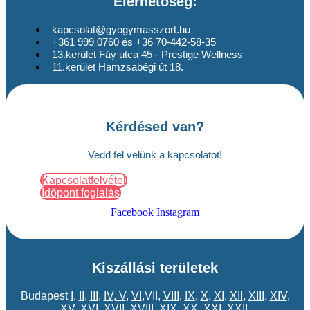
Elérhetőség:
kapcsolat@gyogymasszort.hu
+361 999 0760 és +36 70-442-58-35
13.kerület Fáy utca 45 - Prestige Wellness
11.kerület Hamzsabégi út 18.
Kérdésed van?
Vedd fel velünk a kapcsolatot!
Kapcsolatfelvétel
Időpont foglalás
Facebook
Instagram
Kiszállási területek
Budapest
I
,
II
,
III
,
IV
,
V
,
VI
,VII,
VIII
,
IX
,
X
,
XI
,
XII
,
XIII
,
XIV
,
XV
,
XVI
,
XVII
,
XVIII
,
XIX
,
XX
,
XXI
,
XXII
,