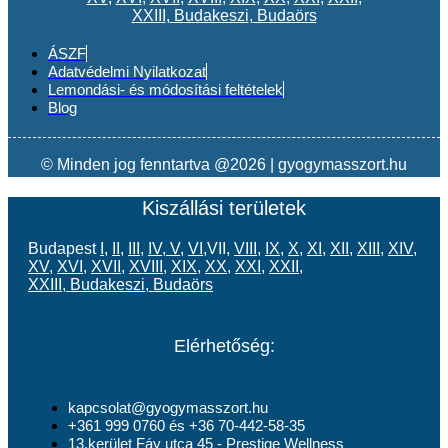
XXIII
,
Budakeszi
,
Budaörs
ÁSZF
Adatvédelmi Nyilatkozat
Lemondási- és módosítási feltételek
Blog
© Minden jog fenntartva @2026 | gyogymasszort.hu
Kiszállási területek
Budapest
I
,
II
,
III
,
IV
,
V
,
VI
,VII,
VIII
,
IX
,
X
,
XI
,
XII
,
XIII
,
XIV
,
XV
,
XVI
,
XVII
,
XVIII
,
XIX
,
XX
,
XXI
,
XXII
,
XXIII
,
Budakeszi
,
Budaörs
Elérhetőség:
kapcsolat@gyogymasszort.hu
+361 999 0760 és +36 70-442-58-35
13.kerület Fáy utca 45 - Prestige Wellness