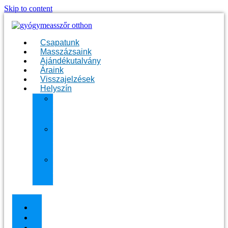
Skip to content
Csapatunk
Masszázsaink
Ajándékutalvány
Áraink
Visszajelzések
Helyszín
11.
kerület
Masszázs
13.
kerület
Masszázs
Gyógymasszőrt
házhoz
Budapesten
Csapatunk
Masszázsaink
Ajándékutalvány