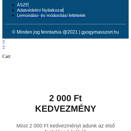
ÁSZF
Adatvédelmi Nyilatkozat
Lemondási- és módosítási feltételek
© Minden jog fenntartva @2021 | gyogymasszort.hu
×
×
Cart
2 000 Ft
KEDVEZMÉNY
Most 2 000 Ft kedvezményt adunk az első