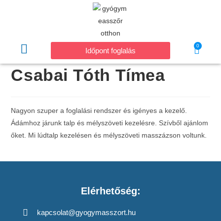
0
Időpont foglalás
Csabai Tóth Tímea
Nagyon szuper a foglalási rendszer és igényes a kezelő.
Ádámhoz járunk talp és mélyszöveti kezelésre. Szívből ajánlom
őket. Mi lúdtalp kezelésen és mélyszöveti masszázson voltunk.
Elérhetőség:
kapcsolat@gyogymasszort.hu