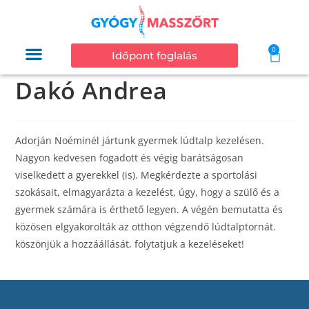
0
Időpont foglalás
Dakó Andrea
Adorján Noéminél jártunk gyermek lúdtalp kezelésen.
Nagyon kedvesen fogadott és végig barátságosan
viselkedett a gyerekkel (is). Megkérdezte a sportolási
szokásait, elmagyarázta a kezelést, úgy, hogy a szülő és a
gyermek számára is érthető legyen. A végén bemutatta és
közösen elgyakorolták az otthon végzendő lúdtalptornát.
köszönjük a hozzáállását, folytatjuk a kezeléseket!