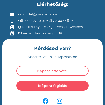
Elérhetőség:
kapcsolat@gyogymasszort.hu
+361 999 0760 és +36 70-442-58-35
13.kerület Fáy utca 45 - Prestige Wellness
11.kerület Hamzsabégi út 18.
Kérdésed van?
Vedd fel velünk a kapcsolatot!
Kapcsolatfelvétel
Időpont foglalás