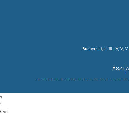
Budapest
I
,
II
,
III
,
IV
,
V
,
VI
ÁSZF
A
×
×
Cart