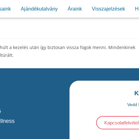
saink
Ajándékutalvány
Áraink
Visszajelzések
H
lt a kezelés után így biztosan vissza fogok menni. Mindenkinek
túrált.
K
Vedd f
5
llness
Kapcsolatfelvétel