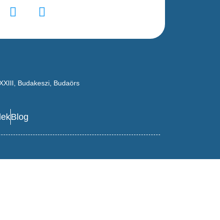
XXIII
,
Budakeszi
,
Budaörs
lek
Blog