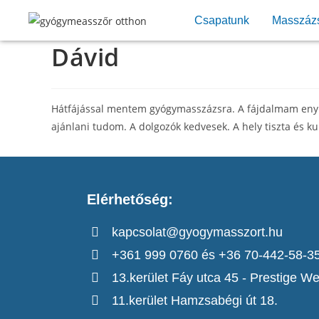
Csapatunk
Masszáz
Dávid
Hátfájással mentem gyógymasszázsra. A fájdalmam enyhü
ajánlani tudom. A dolgozók kedvesek. A hely tiszta és kul
Elérhetőség:
kapcsolat@gyogymasszort.hu
+361 999 0760 és +36 70-442-58-3
13.kerület Fáy utca 45 - Prestige We
11.kerület Hamzsabégi út 18.