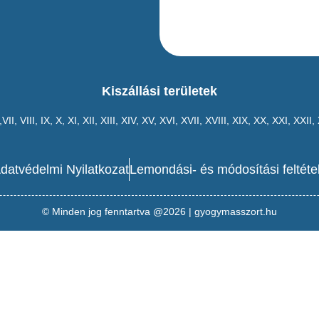
Kiszállási területek
,VII,
VIII
,
IX
,
X
,
XI
,
XII
,
XIII
,
XIV
,
XV
,
XVI
,
XVII
,
XVIII
,
XIX
,
XX
,
XXI
,
XXII
,
datvédelmi Nyilatkozat
Lemondási- és módosítási feltéte
© Minden jog fenntartva @2026 | gyogymasszort.hu