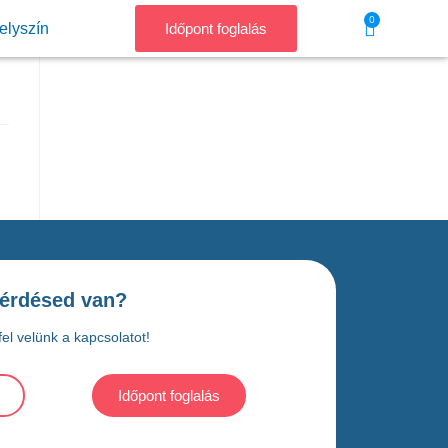
0
elyszín
Időpont foglalás
érdésed van?
el velünk a kapcsolatot!
Időpont foglalás