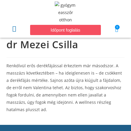
0
Időpont foglalás
dr Mezei Csilla
Renkdívül erős derékfájással érkeztem már másodszor. A
masszázs következtében – ha ideiglenesen is – de csökkent
a derékfájás mértéke. Sajnos azóta újra kiújjult a fájdalom,
de erről nem Valentina tehet. Az biztos, hogy szakorvoshoz
fogok fordulni, de amennyiben nem ellen javallat a
masszázs, úgy fogok még idejönni. A wellness részleg
hatalmas plusszt ad.