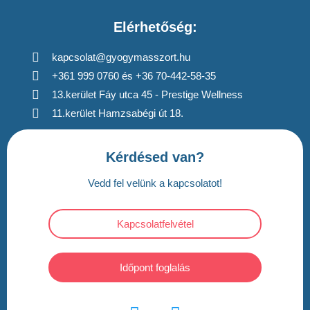
Elérhetőség:
kapcsolat@gyogymasszort.hu
+361 999 0760 és +36 70-442-58-35
13.kerület Fáy utca 45 - Prestige Wellness
11.kerület Hamzsabégi út 18.
Kérdésed van?
Vedd fel velünk a kapcsolatot!
Kapcsolatfelvétel
Időpont foglalás