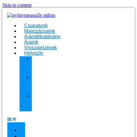
Skip to content
Csapatunk
Masszázsaink
Ajándékutalvány
Áraink
Visszajelzések
Helyszín
11.
kerület
Masszázs
13.
kerület
Masszázs
Gyógymasszőrt
házhoz
Budapesten
Csapatunk
Masszázsaink