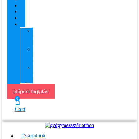
Ajándékutalvány
Áraink
Visszajelzések
Helyszín
11.
kerület
Masszázs
13.
kerület
Masszázs
Gyógymasszőrt
házhoz
Budapesten
Időpont foglalás
0
Cart
Csapatunk