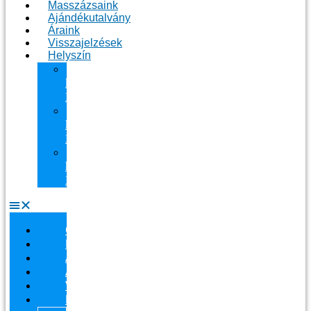
Masszázsaink
Ajándékutalvány
Áraink
Visszajelzések
Helyszín
11.
kerület
Masszázs
13.
kerület
Masszázs
Gyógymasszőrt
házhoz
Budapesten
Csapatunk
Masszázsaink
Ajándékutalvány
Áraink
Visszajelzések
Helyszín