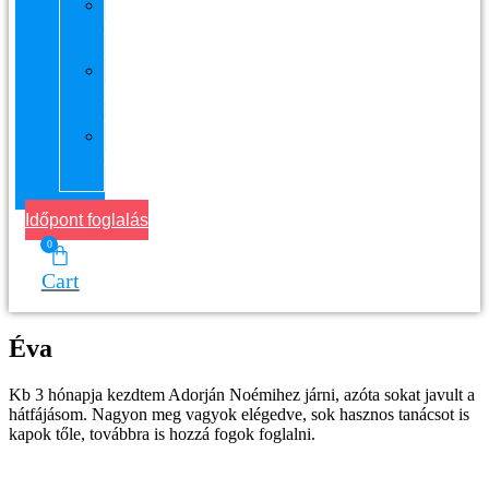
11.
kerület
Masszázs
13.
kerület
Masszázs
Gyógymasszőrt
házhoz
Budapesten
Időpont foglalás
0
Cart
Éva
Kb 3 hónapja kezdtem Adorján Noémihez járni, azóta sokat javult a
hátfájásom. Nagyon meg vagyok elégedve, sok hasznos tanácsot is
kapok tőle, továbbra is hozzá fogok foglalni.