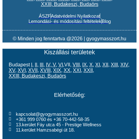
XXIII
,
Budakeszi
,
Budaörs
ÁSZF
Adatvédelmi Nyilatkozat
Lemondási- és módosítási feltételek
Blog
© Minden jog fenntartva @2026 | gyogymasszort.hu
Kiszállási területek
Budapest
I
,
II
,
III
,
IV
,
V
,
VI
,VII,
VIII
,
IX
,
X
,
XI
,
XII
,
XIII
,
XIV
,
XV
,
XVI
,
XVII
,
XVIII
,
XIX
,
XX
,
XXI
,
XXII
,
XXIII
,
Budakeszi
,
Budaörs
Elérhetőség:
kapcsolat@gyogymasszort.hu
+361 999 0760 és +36 70-442-58-35
13.kerület Fáy utca 45 - Prestige Wellness
11.kerület Hamzsabégi út 18.