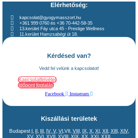
Elérhetőség:
kapcsolat@gyogymasszort.hu
+361 999 0760 és +36 70-442-58-35
13.kerület Fáy utca 45 - Prestige Wellness
11.kerület Hamzsabégi út 18.
Kérdésed van?
Vedd fel velünk a kapcsolatot!
Kapcsolatfelvétel
Időpont foglalás
Facebook
Instagram
Kiszállási területek
Budapest
I
,
II
,
III
,
IV
,
V
,
VI
,VII,
VIII
,
IX
,
X
,
XI
,
XII
,
XIII
,
XIV
,
XV
,
XVI
,
XVII
,
XVIII
,
XIX
,
XX
,
XXI
,
XXII
,