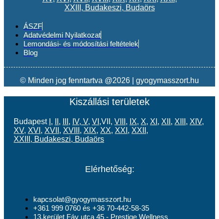
XXIII
,
Budakeszi
,
Budaörs
ÁSZF
Adatvédelmi Nyilatkozat
Lemondási- és módosítási feltételek
Blog
© Minden jog fenntartva @2026 | gyogymasszort.hu
Kiszállási területek
Budapest
I
,
II
,
III
,
IV
,
V
,
VI
,VII,
VIII
,
IX
,
X
,
XI
,
XII
,
XIII
,
XIV
,
XV
,
XVI
,
XVII
,
XVIII
,
XIX
,
XX
,
XXI
,
XXII
,
XXIII
,
Budakeszi
,
Budaörs
Elérhetőség:
kapcsolat@gyogymasszort.hu
+361 999 0760 és +36 70-442-58-35
13.kerület Fáy utca 45 - Prestige Wellness