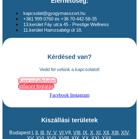
Elérhetőség:
kapcsolat@gyogymasszort.hu
+361 999 0760 és +36 70-442-58-35
13.kerület Fáy utca 45 - Prestige Wellness
11.kerület Hamzsabégi út 18.
Kérdésed van?
Vedd fel velünk a kapcsolatot!
Kapcsolatfelvétel
Időpont foglalás
Facebook
Instagram
Kiszállási területek
Budapest
I
,
II
,
III
,
IV
,
V
,
VI
,VII,
VIII
,
IX
,
X
,
XI
,
XII
,
XIII
,
XIV
,
XV
,
XVI
,
XVII
,
XVIII
,
XIX
,
XX
,
XXI
,
XXII
,