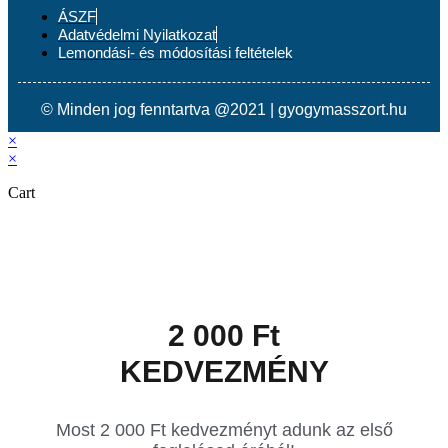
ÁSZF
Adatvédelmi Nyilatkozat
Lemondási- és módosítási feltételek
© Minden jog fenntartva @2021 | gyogymasszort.hu
×
×
Cart
2 000 Ft
KEDVEZMÉNY
Most 2 000 Ft kedvezményt adunk az első