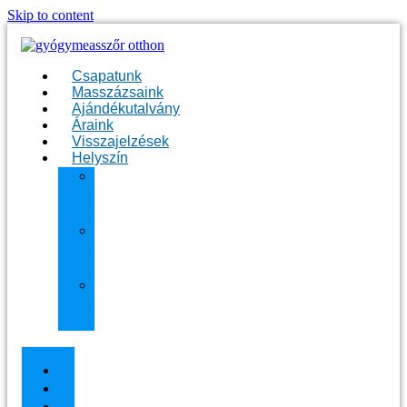
Skip to content
Csapatunk
Masszázsaink
Ajándékutalvány
Áraink
Visszajelzések
Helyszín
11.
kerület
Masszázs
13.
kerület
Masszázs
Gyógymasszőrt
házhoz
Budapesten
Csapatunk
Masszázsaink
Ajándékutalvány