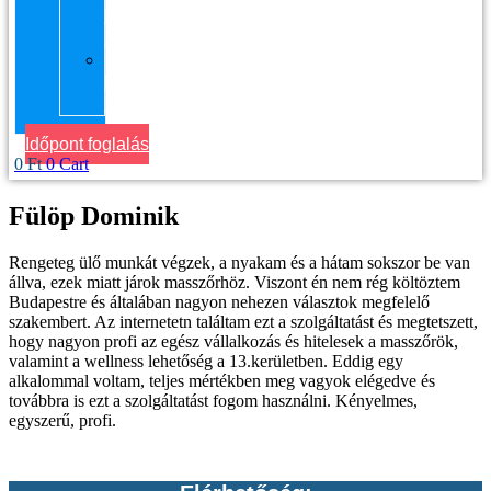
kerület
Masszázs
Gyógymasszőrt
házhoz
Budapesten
Időpont foglalás
0
Ft
0
Cart
Fülöp Dominik
Rengeteg ülő munkát végzek, a nyakam és a hátam sokszor be van
állva, ezek miatt járok masszőrhöz. Viszont én nem rég költöztem
Budapestre és általában nagyon nehezen választok megfelelő
szakembert. Az internetetn találtam ezt a szolgáltatást és megtetszett,
hogy nagyon profi az egész vállalkozás és hitelesek a masszőrök,
valamint a wellness lehetőség a 13.kerületben. Eddig egy
alkalommal voltam, teljes mértékben meg vagyok elégedve és
továbbra is ezt a szolgáltatást fogom használni. Kényelmes,
egyszerű, profi.