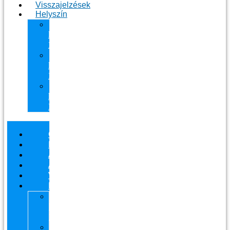
Visszajelzések
Helyszín
11.
kerület
Masszázs
13.
kerület
Masszázs
Gyógymasszőrt
házhoz
Budapesten
Csapatunk
Masszázsaink
Ajándékutalvány
Áraink
Visszajelzések
Helyszín
11.
kerület
Masszázs
13.