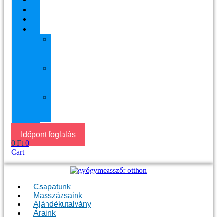
Áraink
Visszajelzések
Helyszín
11.
kerület
Masszázs
13.
kerület
Masszázs
Gyógymasszőrt
házhoz
Budapesten
Időpont foglalás
0
Ft
0
Cart
Csapatunk
Masszázsaink
Ajándékutalvány
Áraink