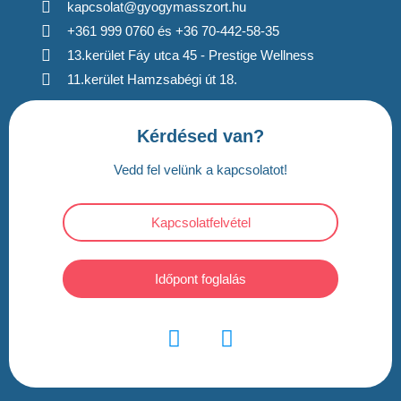
kapcsolat@gyogymasszort.hu
+361 999 0760 és +36 70-442-58-35
13.kerület Fáy utca 45 - Prestige Wellness
11.kerület Hamzsabégi út 18.
Kérdésed van?
Vedd fel velünk a kapcsolatot!
Kapcsolatfelvétel
Időpont foglalás