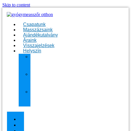
Skip to content
Csapatunk
Masszázsaink
Ajándékutalvány
Áraink
Visszajelzések
Helyszín
11.
kerület
Masszázs
13.
kerület
Masszázs
Gyógymasszőrt
házhoz
Budapesten
Csapatunk
Masszázsaink
Ajándékutalvány