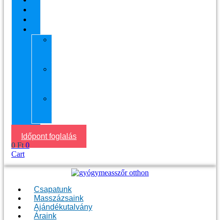
Áraink
Visszajelzések
Helyszín
11.
kerület
Masszázs
13.
kerület
Masszázs
Gyógymasszőrt
házhoz
Budapesten
Időpont foglalás
0
Ft
0
Cart
Csapatunk
Masszázsaink
Ajándékutalvány
Áraink