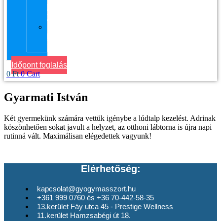
kerület
Masszázs
Gyógymasszőrt
házhoz
Budapesten
Időpont foglalás
0
Ft
0
Cart
Gyarmati István
Két gyermekünk számára vettük igénybe a lúdtalp kezelést. Adrinak
köszönhetően sokat javult a helyzet, az otthoni lábtorna is újra napi
rutinná vált. Maximálisan elégedettek vagyunk!
Elérhetőség:
kapcsolat@gyogymasszort.hu
+361 999 0760 és +36 70-442-58-35
13.kerület Fáy utca 45 - Prestige Wellness
11.kerület Hamzsabégi út 18.