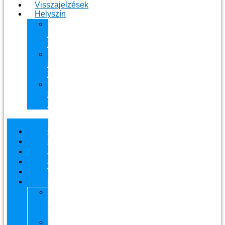
Visszajelzések
Helyszín
11.
kerület
Masszázs
13.
kerület
Masszázs
Gyógymasszőrt
házhoz
Budapesten
Csapatunk
Masszázsaink
Ajándékutalvány
Áraink
Visszajelzések
Helyszín
11.
kerület
Masszázs
13.