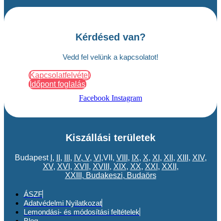
Kérdésed van?
Vedd fel velünk a kapcsolatot!
Kapcsolatfelvétel
Időpont foglalás
Facebook
Instagram
Kiszállási területek
Budapest
I
,
II
,
III
,
IV
,
V
,
VI
,VII,
VIII
,
IX
,
X
,
XI
,
XII
,
XIII
,
XIV
,
XV
,
XVI
,
XVII
,
XVIII
,
XIX
,
XX
,
XXI
,
XXII
,
XXIII
,
Budakeszi
,
Budaörs
ÁSZF
Adatvédelmi Nyilatkozat
Lemondási- és módosítási feltételek
Blog