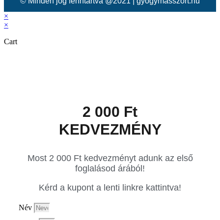
© Minden jog fenntartva @2021 | gyogymasszort.hu
×
×
Cart
2 000 Ft
KEDVEZMÉNY
Most 2 000 Ft kedvezményt adunk az első
foglalásod árából!
Kérd a kupont a lenti linkre kattintva!
Név