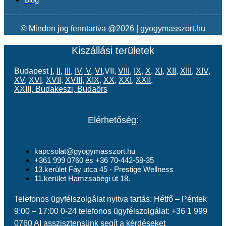
© Minden jog fenntartva @2026 | gyogymasszort.hu
Kiszállási területek
Budapest
I
,
II
,
III
,
IV
,
V
,
VI
,VII,
VIII
,
IX
,
X
,
XI
,
XII
,
XIII
,
XIV
,
XV
,
XVI
,
XVII
,
XVIII
,
XIX
,
XX
,
XXI
,
XXII
,
XXIII
,
Budakeszi
,
Budaörs
Elérhetőség:
kapcsolat@gyogymasszort.hu
+361 999 0760 és +36 70-442-58-35
13.kerület Fáy utca 45 - Prestige Wellness
11.kerület Hamzsabégi út 18.
Telefonos ügyfélszolgálat nyitva tartás: Hétfő – Péntek
9:00 – 17:00 0-24 telefonos ügyfélszolgálat: +36 1 999
0760 AI asszisztensünk segít a kérdéseket