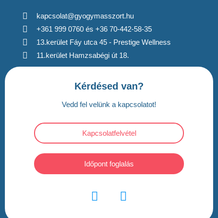
kapcsolat@gyogymasszort.hu
+361 999 0760 és +36 70-442-58-35
13.kerület Fáy utca 45 - Prestige Wellness
11.kerület Hamzsabégi út 18.
Kérdésed van?
Vedd fel velünk a kapcsolatot!
Kapcsolatfelvétel
Időpont foglalás