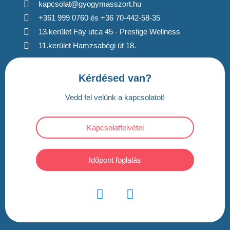
kapcsolat@gyogymasszort.hu
+361 999 0760 és +36 70-442-58-35
13.kerület Fáy utca 45 - Prestige Wellness
11.kerület Hamzsabégi út 18.
Kérdésed van?
Vedd fel velünk a kapcsolatot!
Kapcsolatfelvétel
Időpont foglalás