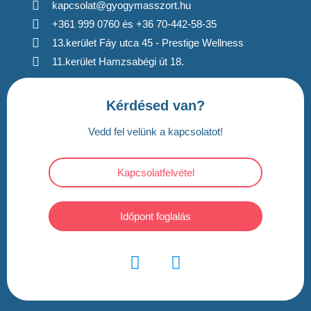
kapcsolat@gyogymasszort.hu
+361 999 0760 és +36 70-442-58-35
13.kerület Fáy utca 45 - Prestige Wellness
11.kerület Hamzsabégi út 18.
Kérdésed van?
Vedd fel velünk a kapcsolatot!
Kapcsolatfelvétel
Időpont foglalás