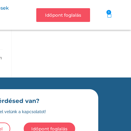
ések
0
Időpont foglalás
on
érdésed van?
el velünk a kapcsolatot!
el
Időpont foglalás