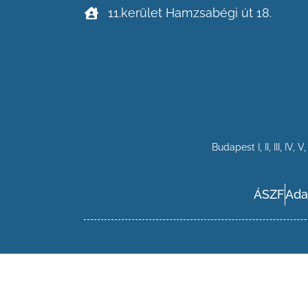
11.kerület Hamzsabégi út 18.
Budapest
I
,
II
,
III
,
IV
,
V
ÁSZF
Ada