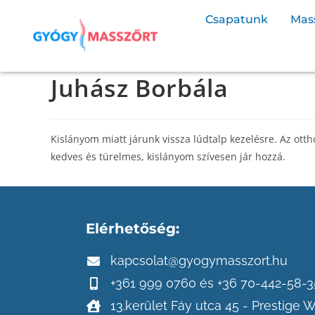
Csapatunk
Mas
Juhász Borbála
Kislányom miatt járunk vissza lúdtalp kezelésre. Az ott
kedves és türelmes, kislányom szívesen jár hozzá.
Elérhetőség:
kapcsolat@gyogymasszort.hu
+361 999 0760 és +36 70-442-58-3
13.kerület Fáy utca 45 - Prestige 