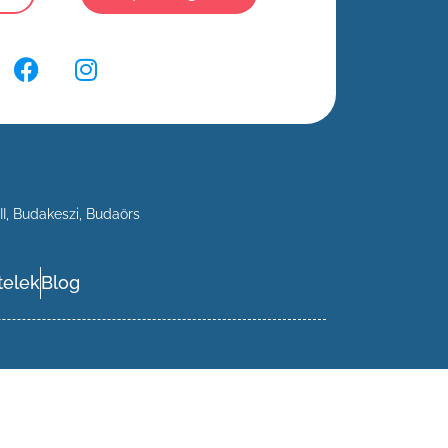
II
,
Budakeszi
,
Budaörs
telek
Blog