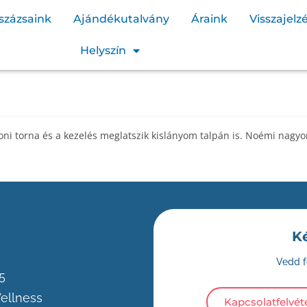
százsaink
Ajándékutalvány
Áraink
Visszajelz
Helyszín
honi torna és a kezelés meglatszik kislányom talpán is. Noémi nagy
K
Vedd f
5
Wellness
Kapcsolatfelvét