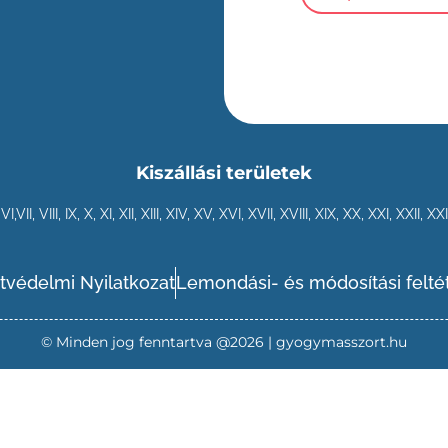
Kiszállási területek
,
VI
,VII,
VIII
,
IX
,
X
,
XI
,
XII
,
XIII
,
XIV
,
XV
,
XVI
,
XVII
,
XVIII
,
XIX
,
XX
,
XXI
,
XXII
,
XXI
tvédelmi Nyilatkozat
Lemondási- és módosítási felté
© Minden jog fenntartva @2026 | gyogymasszort.hu