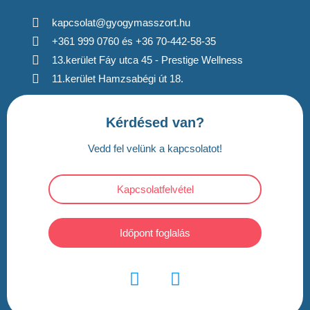
kapcsolat@gyogymasszort.hu
+361 999 0760 és +36 70-442-58-35
13.kerület Fáy utca 45 - Prestige Wellness
11.kerület Hamzsabégi út 18.
Kérdésed van?
Vedd fel velünk a kapcsolatot!
Kapcsolatfelvétel
Időpont foglalás