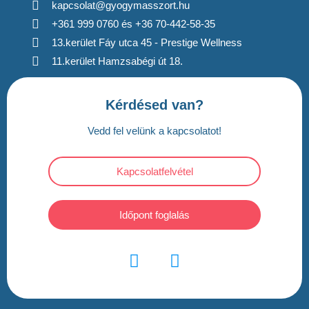
kapcsolat@gyogymasszort.hu
+361 999 0760 és +36 70-442-58-35
13.kerület Fáy utca 45 - Prestige Wellness
11.kerület Hamzsabégi út 18.
Kérdésed van?
Vedd fel velünk a kapcsolatot!
Kapcsolatfelvétel
Időpont foglalás