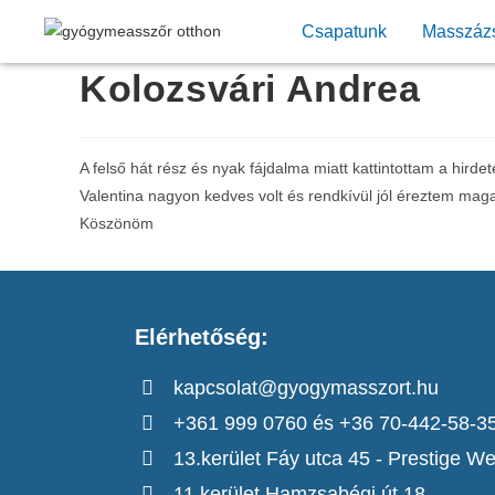
Csapatunk
Masszáz
Kolozsvári Andrea
A felső hát rész és nyak fájdalma miatt kattintottam a hirde
Valentina nagyon kedves volt és rendkívül jól éreztem maga
Köszönöm
Elérhetőség:
kapcsolat@gyogymasszort.hu
+361 999 0760 és +36 70-442-58-3
13.kerület Fáy utca 45 - Prestige We
11.kerület Hamzsabégi út 18.