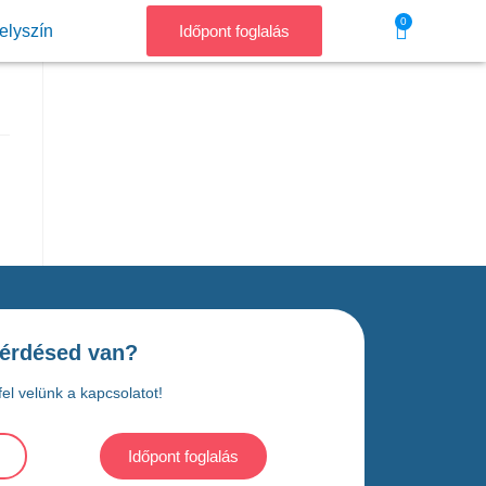
0
elyszín
Időpont foglalás
érdésed van?
el velünk a kapcsolatot!
Időpont foglalás