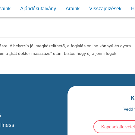
saink
Ajándékutalvány
Áraink
Visszajelzések
H
tésre. A helyszín jól megközelíthető, a foglalás online könnyű és gyors.
m a „hát doktor masszázs” után. Biztos hogy újra jönni fogok.
K
Vedd f
5
llness
Kapcsolatfelvétel