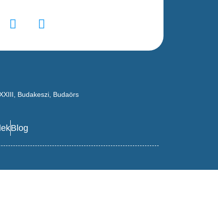
XXIII
,
Budakeszi
,
Budaörs
lek
Blog