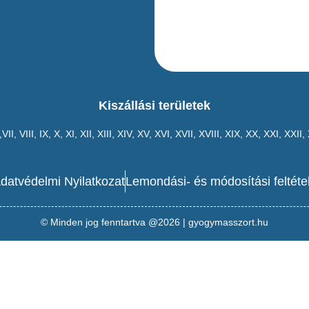
Kiszállási területek
,VII,
VIII
,
IX
,
X
,
XI
,
XII
,
XIII
,
XIV
,
XV
,
XVI
,
XVII
,
XVIII
,
XIX
,
XX
,
XXI
,
XXII
,
datvédelmi Nyilatkozat
Lemondási- és módosítási feltéte
© Minden jog fenntartva @2026 | gyogymasszort.hu