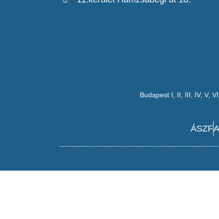
Budapest
I
,
II
,
III
,
IV
,
V
,
VI
ÁSZF
A