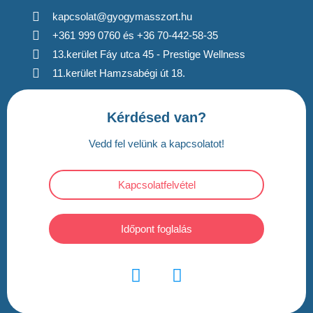
kapcsolat@gyogymasszort.hu
+361 999 0760 és +36 70-442-58-35
13.kerület Fáy utca 45 - Prestige Wellness
11.kerület Hamzsabégi út 18.
Kérdésed van?
Vedd fel velünk a kapcsolatot!
Kapcsolatfelvétel
Időpont foglalás