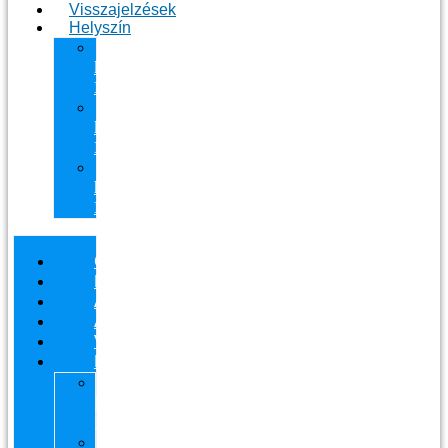
Visszajelzések
Helyszín
11.
kerület
Masszázs
13.
kerület
Masszázs
Gyógymasszőrt
házhoz
Budapesten
Csapatunk
Masszázsaink
Ajándékutalvány
Áraink
Visszajelzések
Helyszín
11.
kerület
Masszázs
13.