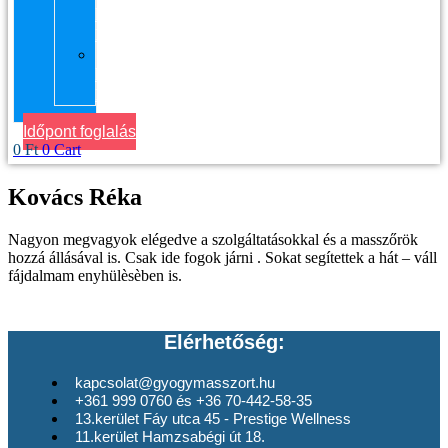
kerület
Masszázs
Gyógymasszőrt
házhoz
Budapesten
Időpont foglalás
0
Ft
0
Cart
Kovács Réka
Nagyon megvagyok elégedve a szolgáltatásokkal és a masszőrök
hozzá állásával is. Csak ide fogok járni . Sokat segítettek a hát – váll
fájdalmam enyhülèsèben is.
Elérhetőség:
kapcsolat@gyogymasszort.hu
+361 999 0760 és +36 70-442-58-35
13.kerület Fáy utca 45 - Prestige Wellness
11.kerület Hamzsabégi út 18.