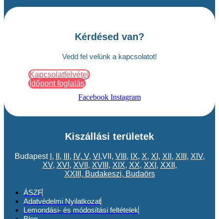
Kérdésed van?
Vedd fel velünk a kapcsolatot!
Kapcsolatfelvétel
Időpont foglalás
Facebook
Instagram
Kiszállási területek
Budapest
I
,
II
,
III
,
IV
,
V
,
VI
,VII,
VIII
,
IX
,
X
,
XI
,
XII
,
XIII
,
XIV
,
XV
,
XVI
,
XVII
,
XVIII
,
XIX
,
XX
,
XXI
,
XXII
,
XXIII
,
Budakeszi
,
Budaörs
ÁSZF
Adatvédelmi Nyilatkozat
Lemondási- és módosítási feltételek
Blog