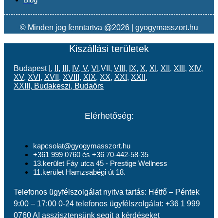
© Minden jog fenntartva @2026 | gyogymasszort.hu
Kiszállási területek
Budapest
I
,
II
,
III
,
IV
,
V
,
VI
,VII,
VIII
,
IX
,
X
,
XI
,
XII
,
XIII
,
XIV
,
XV
,
XVI
,
XVII
,
XVIII
,
XIX
,
XX
,
XXI
,
XXII
,
XXIII
,
Budakeszi
,
Budaörs
Elérhetőség:
kapcsolat@gyogymasszort.hu
+361 999 0760 és +36 70-442-58-35
13.kerület Fáy utca 45 - Prestige Wellness
11.kerület Hamzsabégi út 18.
Telefonos ügyfélszolgálat nyitva tartás: Hétfő – Péntek
9:00 – 17:00 0-24 telefonos ügyfélszolgálat: +36 1 999
0760 AI asszisztensünk segít a kérdéseket