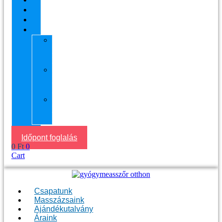
Áraink
Visszajelzések
Helyszín
11.
kerület
Masszázs
13.
kerület
Masszázs
Gyógymasszőrt
házhoz
Budapesten
Időpont foglalás
0
Ft
0
Cart
Csapatunk
Masszázsaink
Ajándékutalvány
Áraink