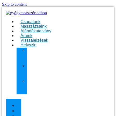
Skip to content
Csapatunk
Masszázsaink
Ajándékutalvány
Áraink
Visszajelzések
Helyszín
11.
kerület
Masszázs
13.
kerület
Masszázs
Gyógymasszőrt
házhoz
Budapesten
Csapatunk
Masszázsaink
Ajándékutalvány