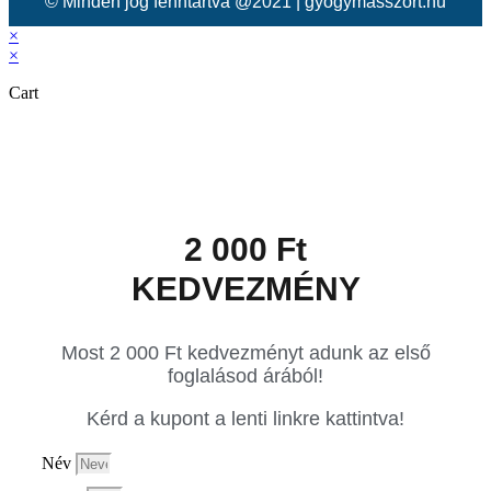
© Minden jog fenntartva @2021 | gyogymasszort.hu
×
×
Cart
2 000 Ft
KEDVEZMÉNY
Most 2 000 Ft kedvezményt adunk az első
foglalásod árából!
Kérd a kupont a lenti linkre kattintva!
Név