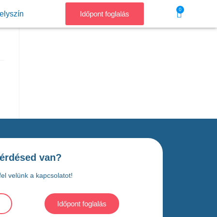
0
elyszín
Időpont foglalás
érdésed van?
el velünk a kapcsolatot!
Időpont foglalás