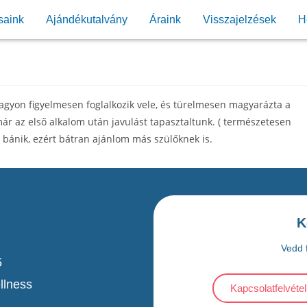
saink
Ajándékutalvány
Áraink
Visszajelzések
H
yon figyelmesen foglalkozik vele, és türelmesen magyarázta a
már az első alkalom után javulást tapasztaltunk. ( természetesen
 bánik, ezért bátran ajánlom más szülőknek is.
K
Vedd f
5
llness
Kapcsolatfelvétel