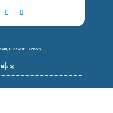
XXIII
,
Budakeszi
,
Budaörs
lek
Blog