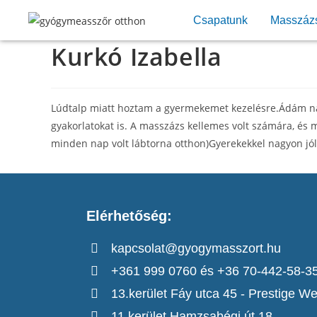
Csapatunk
Masszáz
Kurkó Izabella
Lúdtalp miatt hoztam a gyermekemet kezelésre.Ádám nag
gyakorlatokat is. A masszázs kellemes volt számára, és 
minden nap volt lábtorna otthon)Gyerekekkel nagyon jól
Elérhetőség:
kapcsolat@gyogymasszort.hu
+361 999 0760 és +36 70-442-58-3
13.kerület Fáy utca 45 - Prestige We
11.kerület Hamzsabégi út 18.