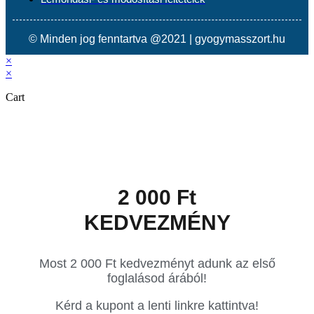
© Minden jog fenntartva @2021 | gyogymasszort.hu
×
×
Cart
2 000 Ft
KEDVEZMÉNY
Most 2 000 Ft kedvezményt adunk az első
foglalásod árából!
Kérd a kupont a lenti linkre kattintva!