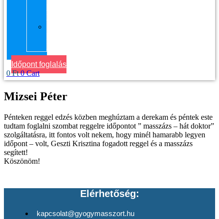
kerület
Masszázs
Gyógymasszőrt
házhoz
Budapesten
Időpont foglalás
0
Ft
0
Cart
Mizsei Péter
Pénteken reggel edzés közben meghúztam a derekam és péntek este
tudtam foglalni szombat reggelre időpontot ” masszázs – hát doktor”
szolgáltatásra, itt fontos volt nekem, hogy minél hamarabb legyen
időpont – volt, Geszti Krisztina fogadott reggel és a masszázs
segített!
Köszönöm!
Elérhetőség:
kapcsolat@gyogymasszort.hu