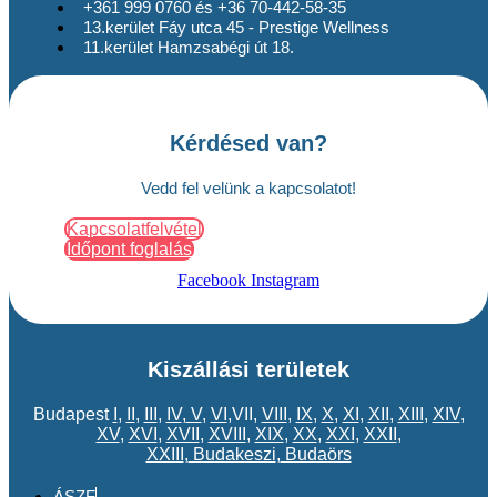
+361 999 0760 és +36 70-442-58-35
13.kerület Fáy utca 45 - Prestige Wellness
11.kerület Hamzsabégi út 18.
Kérdésed van?
Vedd fel velünk a kapcsolatot!
Kapcsolatfelvétel
Időpont foglalás
Facebook
Instagram
Kiszállási területek
Budapest
I
,
II
,
III
,
IV
,
V
,
VI
,VII,
VIII
,
IX
,
X
,
XI
,
XII
,
XIII
,
XIV
,
XV
,
XVI
,
XVII
,
XVIII
,
XIX
,
XX
,
XXI
,
XXII
,
XXIII
,
Budakeszi
,
Budaörs
ÁSZF