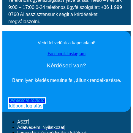
Telefonos ügyfélszolgálat nyitva tartás: Hétfő – Péntek
9:00 – 17:00 0-24 telefonos ügyfélszolgálat: +36 1 999
0760 AI asszisztensünk segít a kérdéseket
megválaszolni.
Vedd fel velünk a kapcsolatot!
Facebook
Instagram
Kérdésed van?
Bármilyen kérdés merülne fel, állunk rendelkezésre.
Kapcsolatfelvétel
Időpont foglalás
ÁSZF
Adatvédelmi Nyilatkozat
Lemondási- és módosítási feltételek