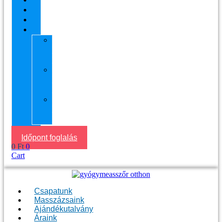
Áraink
Visszajelzések
Helyszín
11.
kerület
Masszázs
13.
kerület
Masszázs
Gyógymasszőrt
házhoz
Budapesten
Időpont foglalás
0
Ft
0
Cart
Csapatunk
Masszázsaink
Ajándékutalvány
Áraink