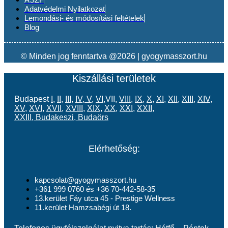
Adatvédelmi Nyilatkozat
Lemondási- és módosítási feltételek
Blog
© Minden jog fenntartva @2026 | gyogymasszort.hu
Kiszállási területek
Budapest
I
,
II
,
III
,
IV
,
V
,
VI
,VII,
VIII
,
IX
,
X
,
XI
,
XII
,
XIII
,
XIV
,
XV
,
XVI
,
XVII
,
XVIII
,
XIX
,
XX
,
XXI
,
XXII
,
XXIII
,
Budakeszi
,
Budaörs
Elérhetőség:
kapcsolat@gyogymasszort.hu
+361 999 0760 és +36 70-442-58-35
13.kerület Fáy utca 45 - Prestige Wellness
11.kerület Hamzsabégi út 18.