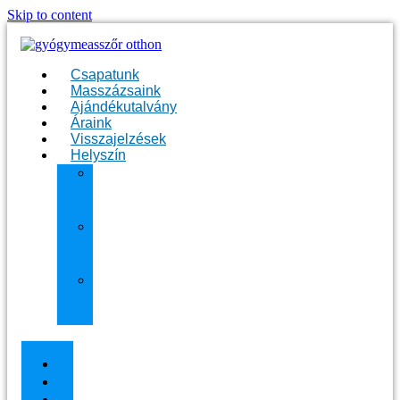
Skip to content
Csapatunk
Masszázsaink
Ajándékutalvány
Áraink
Visszajelzések
Helyszín
11.
kerület
Masszázs
13.
kerület
Masszázs
Gyógymasszőrt
házhoz
Budapesten
Csapatunk
Masszázsaink
Ajándékutalvány