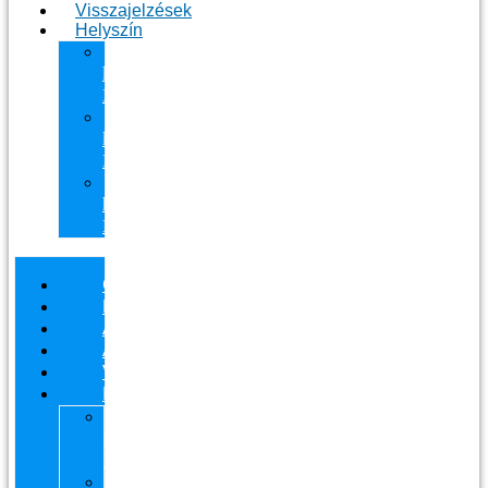
Visszajelzések
Helyszín
11.
kerület
Masszázs
13.
kerület
Masszázs
Gyógymasszőrt
házhoz
Budapesten
Csapatunk
Masszázsaink
Ajándékutalvány
Áraink
Visszajelzések
Helyszín
11.
kerület
Masszázs
13.