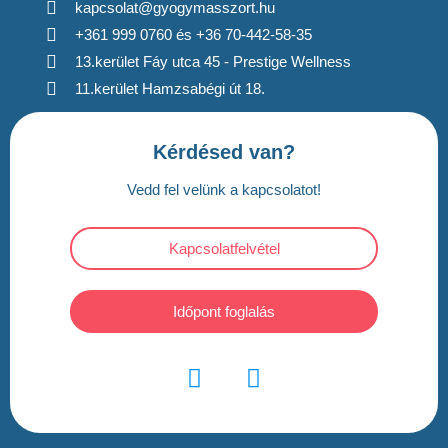
kapcsolat@gyogymasszort.hu
+361 999 0760 és +36 70-442-58-35
13.kerület Fáy utca 45 - Prestige Wellness
11.kerület Hamzsabégi út 18.
Kérdésed van?
Vedd fel velünk a kapcsolatot!
Kapcsolatfelvétel
Időpont foglalás