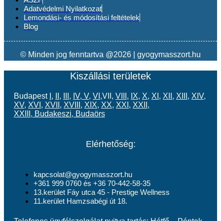
Adatvédelmi Nyilatkozat
Lemondási- és módosítási feltételek
Blog
© Minden jog fenntartva @2026 | gyogymasszort.hu
Kiszállási területek
Budapest
I
,
II
,
III
,
IV
,
V
,
VI
,VII,
VIII
,
IX
,
X
,
XI
,
XII
,
XIII
,
XIV
,
XV
,
XVI
,
XVII
,
XVIII
,
XIX
,
XX
,
XXI
,
XXII
,
XXIII
,
Budakeszi
,
Budaörs
Elérhetőség:
kapcsolat@gyogymasszort.hu
+361 999 0760 és +36 70-442-58-35
13.kerület Fáy utca 45 - Prestige Wellness
11.kerület Hamzsabégi út 18.