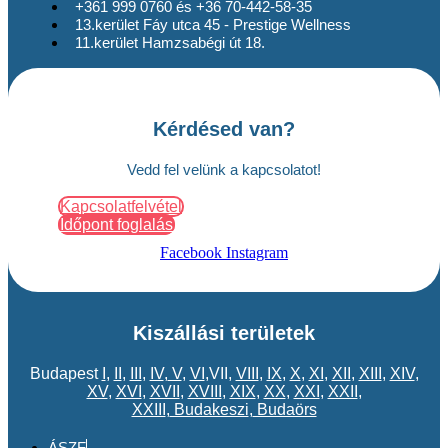
+361 999 0760 és +36 70-442-58-35
13.kerület Fáy utca 45 - Prestige Wellness
11.kerület Hamzsabégi út 18.
Kérdésed van?
Vedd fel velünk a kapcsolatot!
Kapcsolatfelvétel
Időpont foglalás
Facebook
Instagram
Kiszállási területek
Budapest
I
,
II
,
III
,
IV
,
V
,
VI
,VII,
VIII
,
IX
,
X
,
XI
,
XII
,
XIII
,
XIV
,
XV
,
XVI
,
XVII
,
XVIII
,
XIX
,
XX
,
XXI
,
XXII
,
XXIII
,
Budakeszi
,
Budaörs
ÁSZF