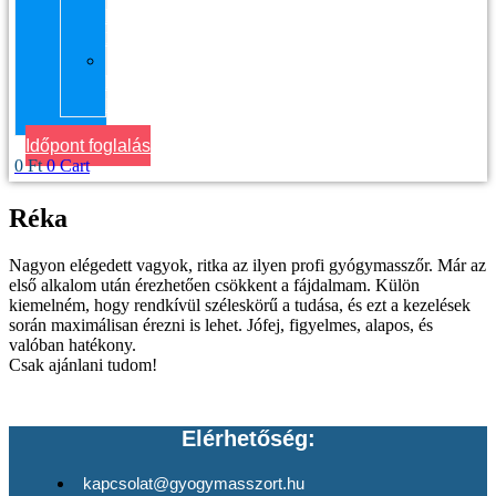
kerület
Masszázs
Gyógymasszőrt
házhoz
Budapesten
Időpont foglalás
0
Ft
0
Cart
Réka
Nagyon elégedett vagyok, ritka az ilyen profi gyógymasszőr. Már az
első alkalom után érezhetően csökkent a fájdalmam. Külön
kiemelném, hogy rendkívül széleskörű a tudása, és ezt a kezelések
során maximálisan érezni is lehet. Jófej, figyelmes, alapos, és
valóban hatékony.
Csak ajánlani tudom!
Elérhetőség:
kapcsolat@gyogymasszort.hu