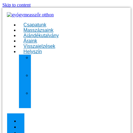
Skip to content
Csapatunk
Masszázsaink
Ajándékutalvány
Áraink
Visszajelzések
Helyszín
11.
kerület
Masszázs
13.
kerület
Masszázs
Gyógymasszőrt
házhoz
Budapesten
Csapatunk
Masszázsaink
Ajándékutalvány