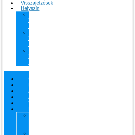
Visszajelzések
Helyszín
11.
kerület
Masszázs
13.
kerület
Masszázs
Gyógymasszőrt
házhoz
Budapesten
Csapatunk
Masszázsaink
Ajándékutalvány
Áraink
Visszajelzések
Helyszín
11.
kerület
Masszázs
13.