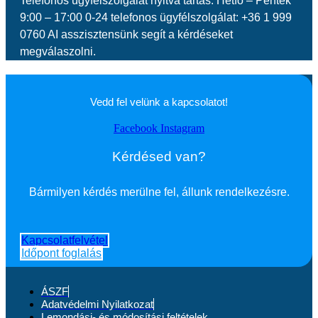
Telefonos ügyfélszolgálat nyitva tartás: Hétfő – Péntek
9:00 – 17:00 0-24 telefonos ügyfélszolgálat: +36 1 999
0760 AI asszisztensünk segít a kérdéseket
megválaszolni.
Vedd fel velünk a kapcsolatot!
Facebook
Instagram
Kérdésed van?
Bármilyen kérdés merülne fel, állunk rendelkezésre.
Kapcsolatfelvétel
Időpont foglalás
ÁSZF
Adatvédelmi Nyilatkozat
Lemondási- és módosítási feltételek