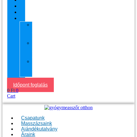
Áraink
Visszajelzések
Helyszín
11.
kerület
Masszázs
13.
kerület
Masszázs
Gyógymasszőrt
házhoz
Budapesten
Időpont foglalás
0
Ft
0
Cart
Csapatunk
Masszázsaink
Ajándékutalvány
Áraink