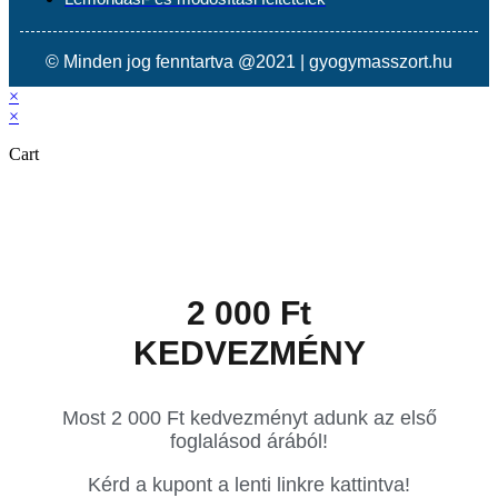
© Minden jog fenntartva @2021 | gyogymasszort.hu
×
×
Cart
2 000 Ft
KEDVEZMÉNY
Most 2 000 Ft kedvezményt adunk az első
foglalásod árából!
Kérd a kupont a lenti linkre kattintva!