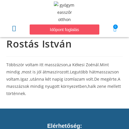
0
Időpont foglalás
Rostás István
Többször voltam itt masszázson,a Kékesi Zoénál.Mint
mindig ,most is jól átmaszirozott.Legutóbb hátmasszazson
voltam.Igaz ,utánna két napig izomlazam volt.De megérte.A
masszázsok mindig nyugott környezetben,halk zene mellett
történnek.
Elérhetőség: