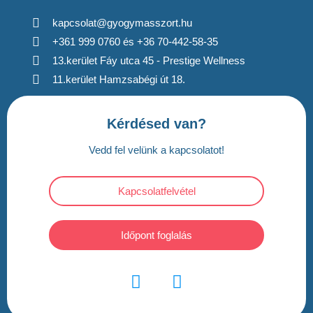
kapcsolat@gyogymasszort.hu
+361 999 0760 és +36 70-442-58-35
13.kerület Fáy utca 45 - Prestige Wellness
11.kerület Hamzsabégi út 18.
Kérdésed van?
Vedd fel velünk a kapcsolatot!
Kapcsolatfelvétel
Időpont foglalás