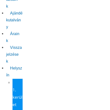
k
Ajándé
kutalván
y
Árain
k
Vissza
jelzése
k
Helysz
ín
1
1.
kerül
et