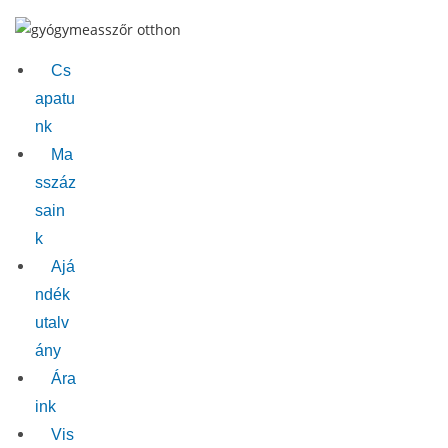
Skip
to
content
Cs
apatu
nk
Ma
sszáz
sain
k
Ajá
ndék
utalv
ány
Ára
ink
Vis