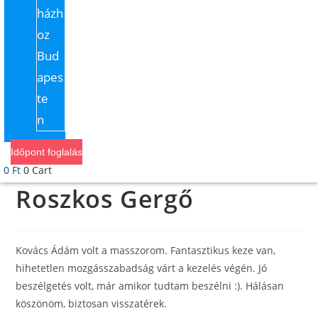
házh
oz
Bud
apes
te
n
Időpont foglalás
0
Ft
0
Cart
Roszkos Gergő
Kovács Ádám volt a masszorom. Fantasztikus keze van,
hihetetlen mozgásszabadság várt a kezelés végén. Jó
beszélgetés volt, már amikor tudtam beszélni :). Hálásan
köszönöm, biztosan visszatérek.