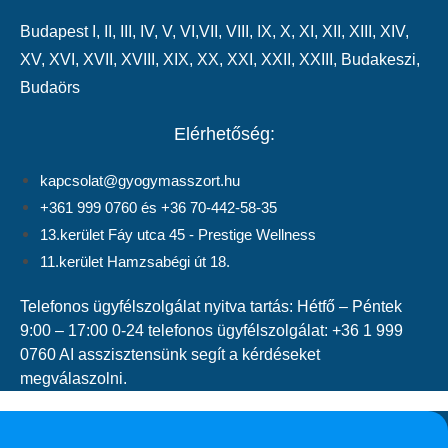
Budapest
I
,
II
,
III
,
IV
,
V
,
VI
,VII,
VIII
,
IX
,
X
,
XI
,
XII
,
XIII
,
XIV
,
XV
,
XVI
,
XVII
,
XVIII
,
XIX
,
XX
,
XXI
,
XXII
,
XXIII
,
Budakeszi
,
Budaörs
Elérhetőség:
kapcsolat@gyogymasszort.hu
+361 999 0760 és +36 70-442-58-35
13.kerület Fáy utca 45 - Prestige Wellness
11.kerület Hamzsabégi út 18.
Telefonos ügyfélszolgálat nyitva tartás: Hétfő – Péntek
9:00 – 17:00 0-24 telefonos ügyfélszolgálat: +36 1 999
0760 AI asszisztensünk segít a kérdéseket
megválaszolni.