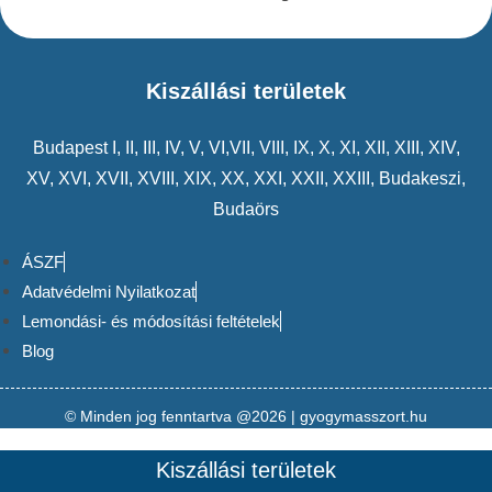
Kiszállási területek
Budapest
I
,
II
,
III
,
IV
,
V
,
VI
,VII,
VIII
,
IX
,
X
,
XI
,
XII
,
XIII
,
XIV
,
XV
,
XVI
,
XVII
,
XVIII
,
XIX
,
XX
,
XXI
,
XXII
,
XXIII
,
Budakeszi
,
Budaörs
ÁSZF
Adatvédelmi Nyilatkozat
Lemondási- és módosítási feltételek
Blog
© Minden jog fenntartva @2026 | gyogymasszort.hu
Kiszállási területek