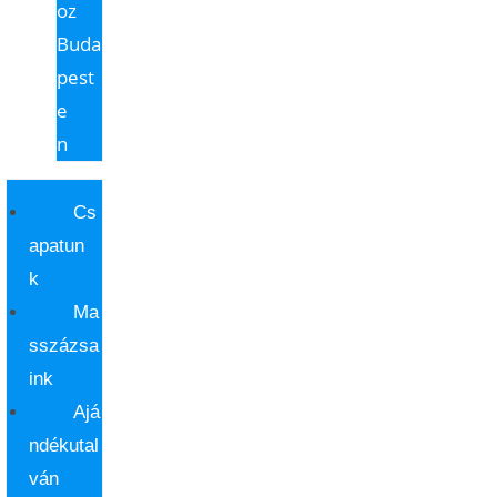
oz
Buda
pest
e
n
Cs
apatun
k
Ma
sszázsa
ink
Ajá
ndékutal
ván