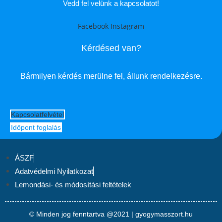
Vedd fel velünk a kapcsolatot!
Facebook
Instagram
Kérdésed van?
Bármilyen kérdés merülne fel, állunk rendelkezésre.
Kapcsolatfelvétel
Időpont foglalás
ÁSZF
Adatvédelmi Nyilatkozat
Lemondási- és módosítási feltételek
© Minden jog fenntartva @2021 | gyogymasszort.hu