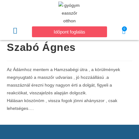
0
Időpont foglalás
Szabó Ágnes
Az Ádámhoz mentem a Hamzsabégi útra , a körülmények
megnyugtató a masszőr udvarias , jó hozzáállású .a
masszáznál érezni hogy nagyon érti a dolgát, figyeli a
reakciókat, visszajelzés alapján dolgozik.
Hálásan köszönöm , vissza fogok jönni ahányszor , csak
lehetséges….