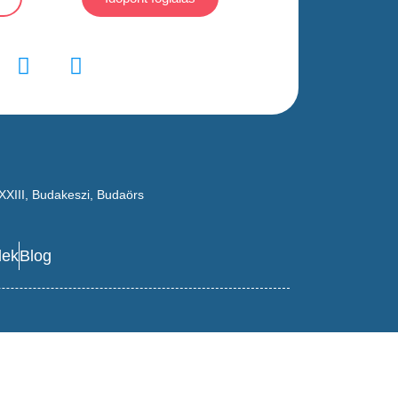
XXIII
,
Budakeszi
,
Budaörs
lek
Blog