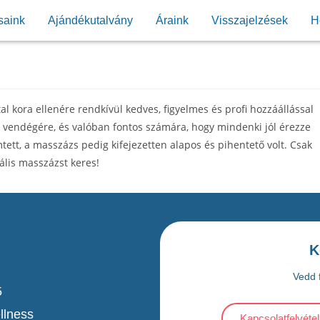
saink
Ajándékutalvány
Áraink
Visszajelzések
H
 kora ellenére rendkívül kedves, figyelmes és profi hozzáállással
l a vendégére, és valóban fontos számára, hogy mindenki jól érezze
tett, a masszázs pedig kifejezetten alapos és pihentető volt. Csak
ális masszázst keres!
K
Vedd f
5
llness
Kapcsolatfelvétel