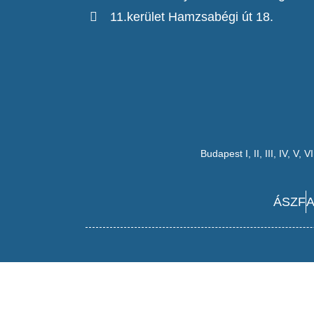
11.kerület Hamzsabégi út 18.
Budapest
I
,
II
,
III
,
IV
,
V
,
VI
ÁSZF
A