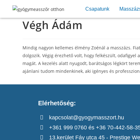
Csapatunk
Masszáz
Végh Ádám
Mindig nagyon kellemes élmény Zoénál a masszázs. Fiatal
dolgozik. Végig érezhető volt, hogy felkészült, odafigye
magát. A kezelés alatt nyugodt, barátságos légkört terem
ajánlani tudom mindenkinek, aki igényes és professzion
Elérhetőség:
kapcsolat@gyogymasszort.hu
+361 999 0760 és +36 70-442-58-3
13.kerület Fáy utca 45 - Prestige We