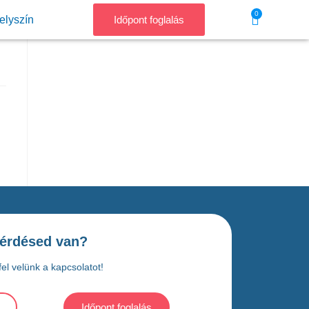
0
elyszín
Időpont foglalás
érdésed van?
el velünk a kapcsolatot!
Időpont foglalás