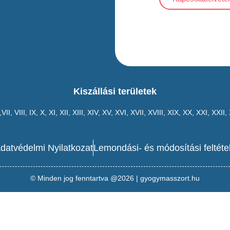
Kiszállási területek
,VII,
VIII
,
IX
,
X
,
XI
,
XII
,
XIII
,
XIV
,
XV
,
XVI
,
XVII
,
XVIII
,
XIX
,
XX
,
XXI
,
XXII
,
datvédelmi Nyilatkozat
Lemondási- és módosítási feltéte
© Minden jog fenntartva @2026 | gyogymasszort.hu