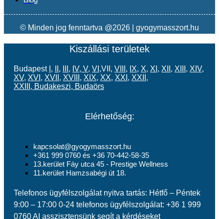
© Minden jog fenntartva @2026 | gyogymasszort.hu
Kiszállási területek
Budapest
I
,
II
,
III
,
IV
,
V
,
VI
,VII,
VIII
,
IX
,
X
,
XI
,
XII
,
XIII
,
XIV
,
XV
,
XVI
,
XVII
,
XVIII
,
XIX
,
XX
,
XXI
,
XXII
,
XXIII
,
Budakeszi
,
Budaörs
Elérhetőség:
kapcsolat@gyogymasszort.hu
+361 999 0760 és +36 70-442-58-35
13.kerület Fáy utca 45 - Prestige Wellness
11.kerület Hamzsabégi út 18.
Telefonos ügyfélszolgálat nyitva tartás: Hétfő – Péntek
9:00 – 17:00 0-24 telefonos ügyfélszolgálat: +36 1 999
0760 AI asszisztensünk segít a kérdéseket