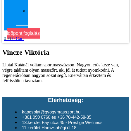
Masszázs
Gyógymasszőrt
házhoz
Budapesten
Időpont foglalás
0
Ft
0
Cart
Vincze Viktória
Liptai Katánál voltam sportmasszázson. Nagyon erős keze van,
végre találtam olyan masszőrt, aki jól át tudott nyomkodni. A
regenerációban nagyon sokat segít. Enerváltan érkeztem és
felfrissülten távoztam.
Elérhetőség:
kapcsolat@gyogymasszort.hu
+361 999 0760 és +36 70-442-58-35
13.kerület Fáy utca 45 - Prestige Wellness
11.kerület Hamzsabégi út 18.