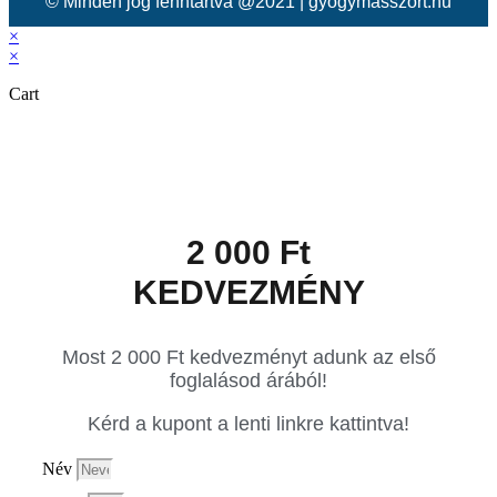
© Minden jog fenntartva @2021 | gyogymasszort.hu
×
×
Cart
2 000 Ft
KEDVEZMÉNY
Most 2 000 Ft kedvezményt adunk az első
foglalásod árából!
Kérd a kupont a lenti linkre kattintva!
Név