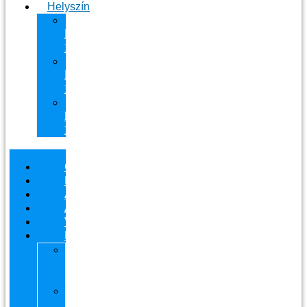
Helyszín
11.
kerület
Masszázs
13.
kerület
Masszázs
Gyógymasszőrt
házhoz
Budapesten
Csapatunk
Masszázsaink
Ajándékutalvány
Áraink
Visszajelzések
Helyszín
11.
kerület
Masszázs
13.
kerület