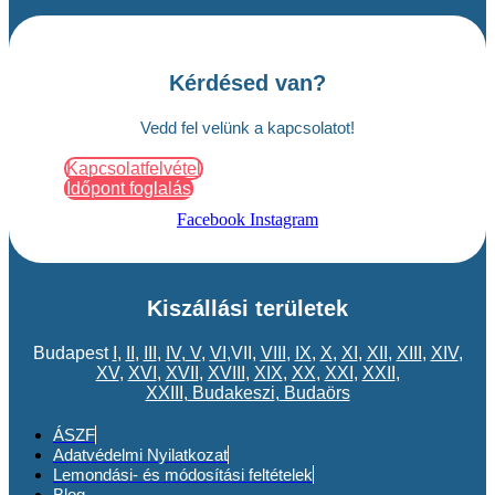
Kérdésed van?
Vedd fel velünk a kapcsolatot!
Kapcsolatfelvétel
Időpont foglalás
Facebook
Instagram
Kiszállási területek
Budapest
I
,
II
,
III
,
IV
,
V
,
VI
,VII,
VIII
,
IX
,
X
,
XI
,
XII
,
XIII
,
XIV
,
XV
,
XVI
,
XVII
,
XVIII
,
XIX
,
XX
,
XXI
,
XXII
,
XXIII
,
Budakeszi
,
Budaörs
ÁSZF
Adatvédelmi Nyilatkozat
Lemondási- és módosítási feltételek
Blog