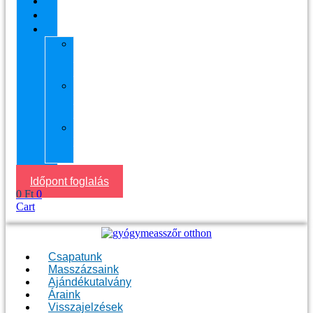
Áraink
Visszajelzések
Helyszín
11.
kerület
Masszázs
13.
kerület
Masszázs
Gyógymasszőrt
házhoz
Budapesten
Időpont foglalás
0
Ft
0
Cart
Csapatunk
Masszázsaink
Ajándékutalvány
Áraink
Visszajelzések