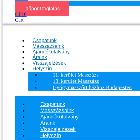
Időpont foglalás
0
Ft
0
Cart
Csapatunk
Masszázsaink
Ajándékutalvány
Áraink
Visszajelzések
Helyszín
11. kerület Masszázs
13. kerület Masszázs
Gyógymasszőrt házhoz Budapesten
Csapatunk
Masszázsaink
Ajándékutalvány
Áraink
Visszajelzések
Helyszín