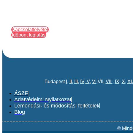
Kapcsolatfelvétel
Időpont foglalás
Budapest
I
,
II
,
III
,
IV
,
V
,
VI
,VII,
VIII
,
IX
,
X
,
XI
ÁSZF
Adatvédelmi Nyilatkozat
Lemondási- és módosítási feltételek
Blog
© Mind