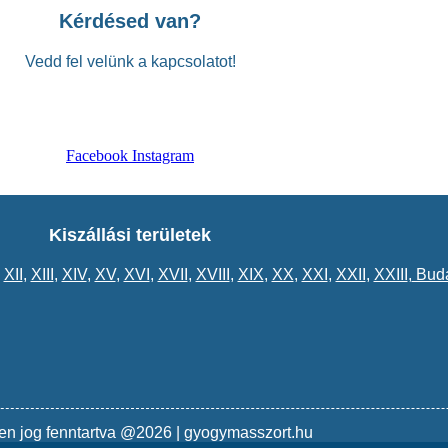
Kérdésed van?
Vedd fel velünk a kapcsolatot!
Facebook
Instagram
Kiszállási területek
,
XII
,
XIII
,
XIV
,
XV
,
XVI
,
XVII
,
XVIII
,
XIX
,
XX
,
XXI
,
XXII
,
XXIII
,
Buda
en jog fenntartva @2026 | gyogymasszort.hu