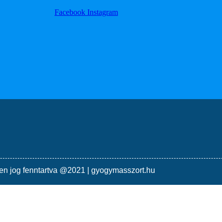
Facebook
Instagram
en jog fenntartva @2021 | gyogymasszort.hu