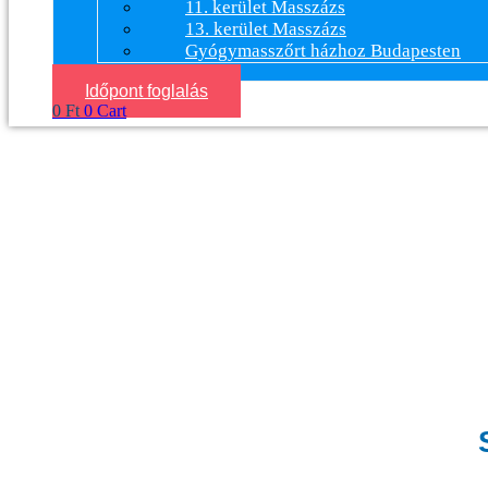
11. kerület Masszázs
13. kerület Masszázs
Gyógymasszőrt házhoz Budapesten
Időpont foglalás
0
Ft
0
Cart