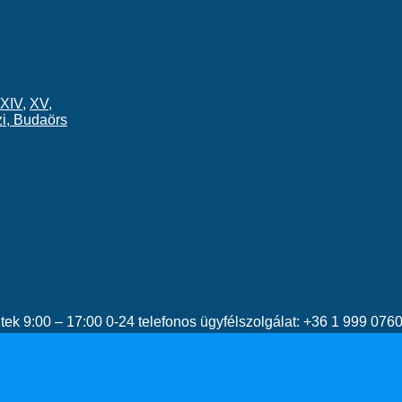
XIV
,
XV
,
i
,
Budaörs
éntek 9:00 – 17:00 0-24 telefonos ügyfélszolgálat: +36 1 999 07