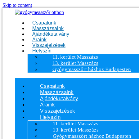
Skip to content
Csapatunk
Masszázsaink
Ajándékutalvány
Áraink
Visszajelzések
Helyszín
11. kerület Masszázs
13. kerület Masszázs
Gyógymasszőrt házhoz Budapesten
Csapatunk
Masszázsaink
Ajándékutalvány
Áraink
Visszajelzések
Helyszín
11. kerület Masszázs
13. kerület Masszázs
Gyógymasszőrt házhoz Budapesten