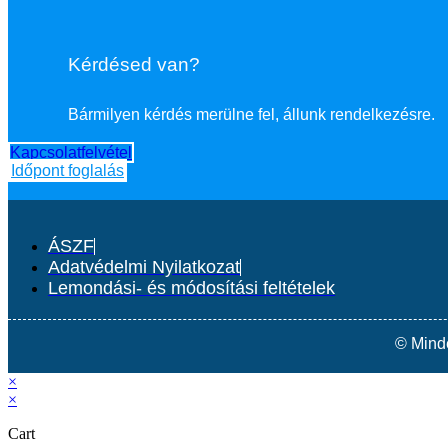
Kérdésed van?
Bármilyen kérdés merülne fel, állunk rendelkezésre.
Kapcsolatfelvétel
Időpont foglalás
ÁSZF
Adatvédelmi Nyilatkozat
Lemondási- és módosítási feltételek
© Mind
×
×
Cart