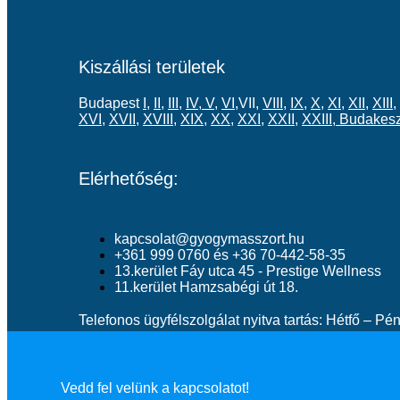
Kiszállási területek
Budapest
I
,
II
,
III
,
IV
,
V
,
VI
,VII,
VIII
,
IX
,
X
,
XI
,
XII
,
XIII
,
XVI
,
XVII
,
XVIII
,
XIX
,
XX
,
XXI
,
XXII
,
XXIII
,
Budakesz
Elérhetőség:
kapcsolat@gyogymasszort.hu
+361 999 0760 és +36 70-442-58-35
13.kerület Fáy utca 45 - Prestige Wellness
11.kerület Hamzsabégi út 18.
Telefonos ügyfélszolgálat nyitva tartás: Hétfő – P
Vedd fel velünk a kapcsolatot!