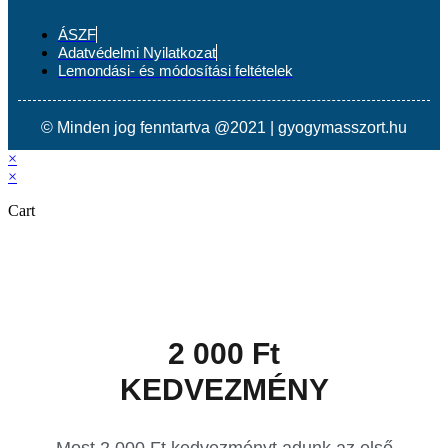
ÁSZF
Adatvédelmi Nyilatkozat
Lemondási- és módosítási feltételek
© Minden jog fenntartva @2021 | gyogymasszort.hu
×
×
Cart
2 000 Ft
KEDVEZMÉNY
Most 2 000 Ft kedvezményt adunk az első