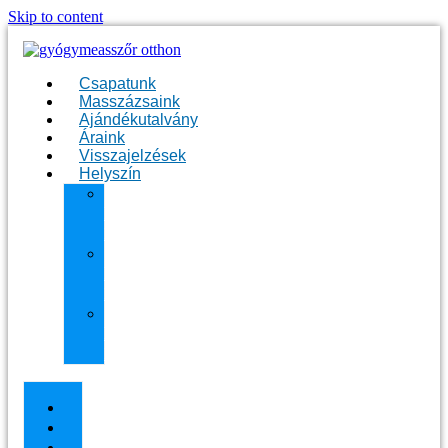
Skip to content
Csapatunk
Masszázsaink
Ajándékutalvány
Áraink
Visszajelzések
Helyszín
11.
kerület
Masszázs
13.
kerület
Masszázs
Gyógymasszőrt
házhoz
Budapesten
Csapatunk
Masszázsaink
Ajándékutalvány