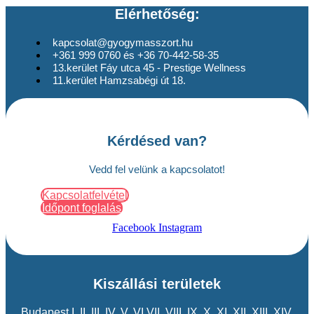
Elérhetőség:
kapcsolat@gyogymasszort.hu
+361 999 0760 és +36 70-442-58-35
13.kerület Fáy utca 45 - Prestige Wellness
11.kerület Hamzsabégi út 18.
Kérdésed van?
Vedd fel velünk a kapcsolatot!
Kapcsolatfelvétel
Időpont foglalás
Facebook
Instagram
Kiszállási területek
Budapest
I
,
II
,
III
,
IV
,
V
,
VI
,VII,
VIII
,
IX
,
X
,
XI
,
XII
,
XIII
,
XIV
,