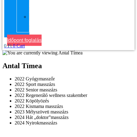
kerület
Masszázs
Gyógymasszőrt
házhoz
Budapesten
Időpont foglalás
0
Ft
0
Cart
Antal Tímea
2022 Gyógymasszőr
2022 Sport masszázs
2022 Senior masszázs
2022 Regeneráló wellness szakember
2022 Köpölyözés
2022 Kismama masszázs
2023 Mélyszöveti masszázs
2024 Hát „doktor”masszázs
2024 Nyirokmasszázs