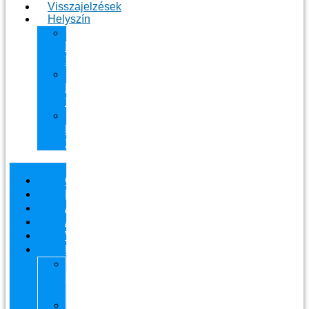
Visszajelzések
Helyszín
11.
kerület
Masszázs
13.
kerület
Masszázs
Gyógymasszőrt
házhoz
Budapesten
Csapatunk
Masszázsaink
Ajándékutalvány
Áraink
Visszajelzések
Helyszín
11.
kerület
Masszázs
13.