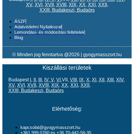
XV
,
XVI
,
XVII
,
XVIII
,
XIX
,
XX
,
XXI
,
XXII
,
XXIII
,
Budakeszi
,
Budaörs
ÁSZF
Adatvédelmi Nyilatkozat
Lemondási- és módosítási feltételek
Blog
© Minden jog fenntartva @2026 | gyogymasszort.hu
Kiszállási területek
Budapest
I
,
II
,
III
,
IV
,
V
,
VI
,VII,
VIII
,
IX
,
X
,
XI
,
XII
,
XIII
,
XIV
,
XV
,
XVI
,
XVII
,
XVIII
,
XIX
,
XX
,
XXI
,
XXII
,
XXIII
,
Budakeszi
,
Budaörs
Elérhetőség:
kapcsolat@gyogymasszort.hu
+361 999 0760 és +36 70-442-58-35