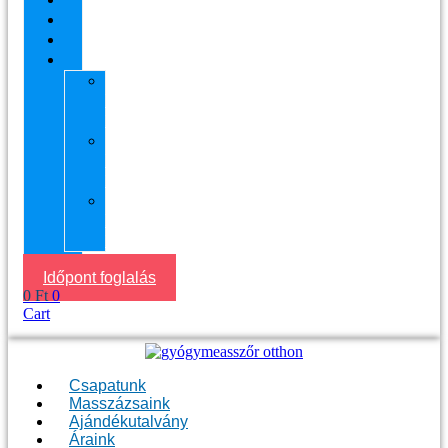
Áraink
Visszajelzések
Helyszín
11.
kerület
Masszázs
13.
kerület
Masszázs
Gyógymasszőrt
házhoz
Budapesten
Időpont foglalás
0
Ft
0
Cart
Csapatunk
Masszázsaink
Ajándékutalvány
Áraink