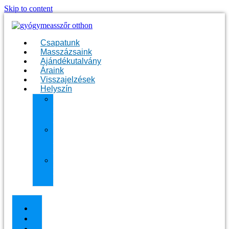
Skip to content
Csapatunk
Masszázsaink
Ajándékutalvány
Áraink
Visszajelzések
Helyszín
11.
kerület
Masszázs
13.
kerület
Masszázs
Gyógymasszőrt
házhoz
Budapesten
Csapatunk
Masszázsaink
Ajándékutalvány