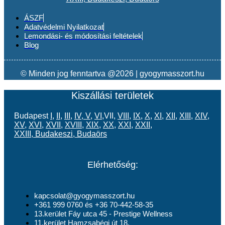
ÁSZF
Adatvédelmi Nyilatkozat
Lemondási- és módosítási feltételek
Blog
© Minden jog fenntartva @2026 | gyogymasszort.hu
Kiszállási területek
Budapest
I
,
II
,
III
,
IV
,
V
,
VI
,VII,
VIII
,
IX
,
X
,
XI
,
XII
,
XIII
,
XIV
,
XV
,
XVI
,
XVII
,
XVIII
,
XIX
,
XX
,
XXI
,
XXII
,
XXIII
,
Budakeszi
,
Budaörs
Elérhetőség:
kapcsolat@gyogymasszort.hu
+361 999 0760 és +36 70-442-58-35
13.kerület Fáy utca 45 - Prestige Wellness
11.kerület Hamzsabégi út 18.