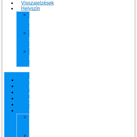
Visszajelzések
Helyszín
11.
kerület
Masszázs
13.
kerület
Masszázs
Gyógymasszőrt
házhoz
Budapesten
Csapatunk
Masszázsaink
Ajándékutalvány
Áraink
Visszajelzések
Helyszín
11.
kerület
Masszázs
13.