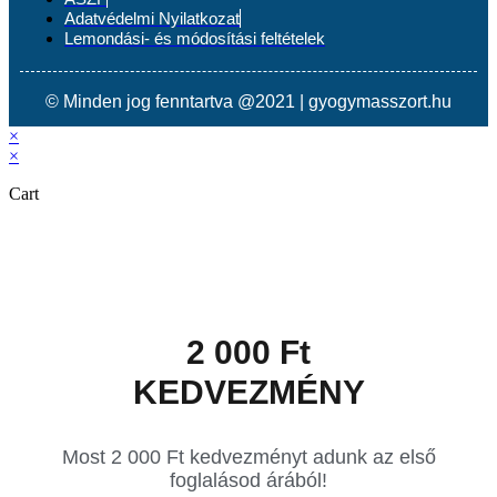
Adatvédelmi Nyilatkozat
Lemondási- és módosítási feltételek
© Minden jog fenntartva @2021 | gyogymasszort.hu
×
×
Cart
2 000 Ft
KEDVEZMÉNY
Most 2 000 Ft kedvezményt adunk az első
foglalásod árából!