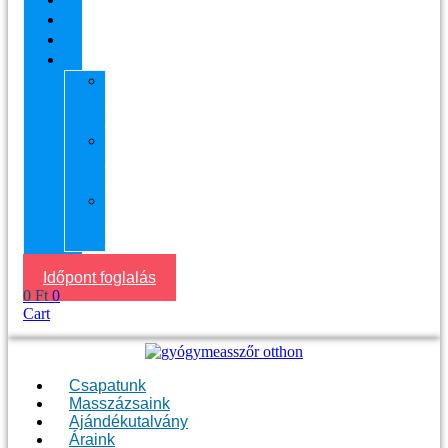
Áraink
Visszajelzések
Helyszín
11.
kerület
Masszázs
13.
kerület
Masszázs
Gyógymasszőrt
házhoz
Budapesten
Időpont foglalás
0
Ft
0
Cart
Csapatunk
Masszázsaink
Ajándékutalvány
Áraink