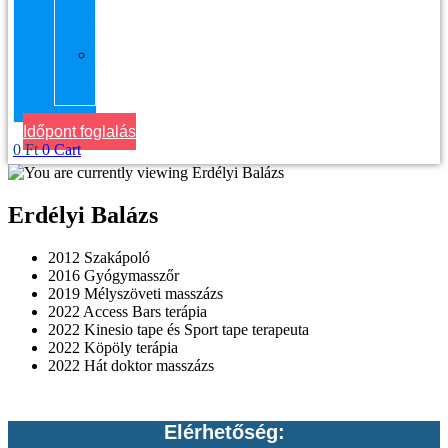
kerület
Masszázs
Gyógymasszőrt
házhoz
Budapesten
Időpont foglalás
0
Ft
0
Cart
Erdélyi Balázs
2012 Szakápoló
2016 Gyógymasszőr
2019 Mélyszöveti masszázs
2022 Access Bars terápia
2022 Kinesio tape és Sport tape terapeuta
2022 Köpöly terápia
2022 Hát doktor masszázs
Elérhetőség: