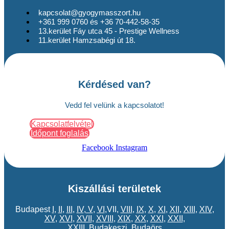
kapcsolat@gyogymasszort.hu
+361 999 0760 és +36 70-442-58-35
13.kerület Fáy utca 45 - Prestige Wellness
11.kerület Hamzsabégi út 18.
Kérdésed van?
Vedd fel velünk a kapcsolatot!
Kapcsolatfelvétel
Időpont foglalás
Facebook
Instagram
Kiszállási területek
Budapest
I
,
II
,
III
,
IV
,
V
,
VI
,VII,
VIII
,
IX
,
X
,
XI
,
XII
,
XIII
,
XIV
,
XV
,
XVI
,
XVII
,
XVIII
,
XIX
,
XX
,
XXI
,
XXII
,
XXIII
,
Budakeszi
,
Budaörs