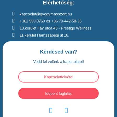
Elérhetőség:
kapcsolat@gyogymasszort.hu
+361 999 0760 és +36 70-442-58-35
13.kerület Fáy utca 45 - Prestige Wellness
11.kerület Hamzsabégi út 18.
Kérdésed van?
Vedd fel velünk a kapcsolatot!
Kapcsolatfelvétel
Időpont foglalás