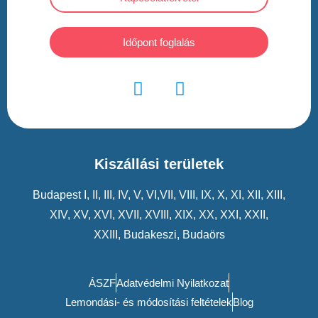
Időpont foglalás
Kiszállási területek
Budapest
I
,
II
,
III
,
IV
,
V
,
VI
,VII,
VIII
,
IX
,
X
,
XI
,
XII
,
XIII
,
XIV
,
XV
,
XVI
,
XVII
,
XVIII
,
XIX
,
XX
,
XXI
,
XXII
,
XXIII
,
Budakeszi
,
Budaörs
ÁSZF
Adatvédelmi Nyilatkozat
Lemondási- és módosítási feltételek
Blog