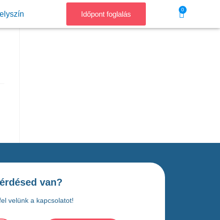
0
elyszín
Időpont foglalás
érdésed van?
el velünk a kapcsolatot!