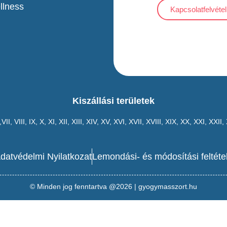
llness
Kapcsolatfelvétel
Kiszállási területek
,VII,
VIII
,
IX
,
X
,
XI
,
XII
,
XIII
,
XIV
,
XV
,
XVI
,
XVII
,
XVIII
,
XIX
,
XX
,
XXI
,
XXII
,
datvédelmi Nyilatkozat
Lemondási- és módosítási feltéte
© Minden jog fenntartva @2026 | gyogymasszort.hu