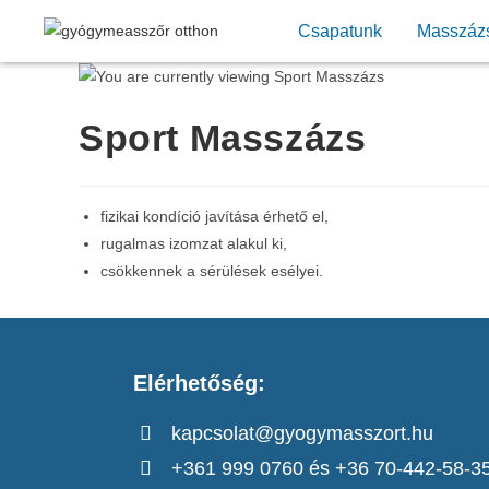
Csapatunk
Masszáz
Sport Masszázs
fizikai kondíció javítása érhető el,
rugalmas izomzat alakul ki,
csökkennek a sérülések esélyei.
Elérhetőség:
kapcsolat@gyogymasszort.hu
+361 999 0760 és +36 70-442-58-3