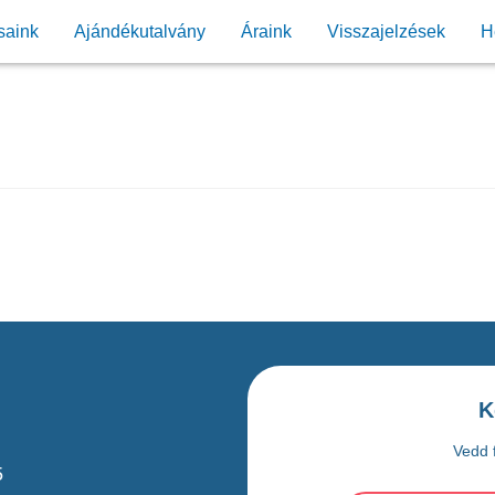
saink
Ajándékutalvány
Áraink
Visszajelzések
H
K
Vedd f
5