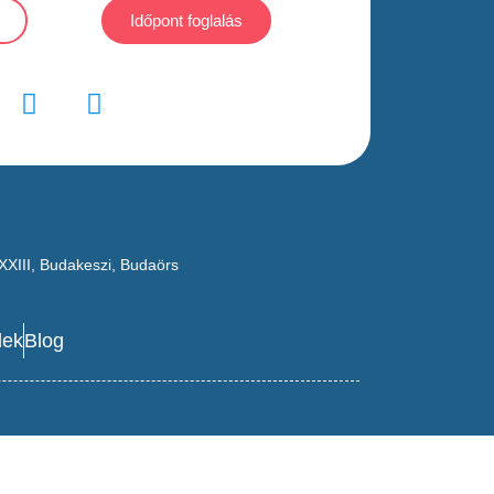
Időpont foglalás
XXIII
,
Budakeszi
,
Budaörs
lek
Blog