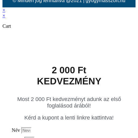
© Minden jog fenntartva @2021 | gyogymasszort.hu
×
×
Cart
2 000 Ft
KEDVEZMÉNY
Most 2 000 Ft kedvezményt adunk az első
foglalásod árából!
Kérd a kupont a lenti linkre kattintva!
Név