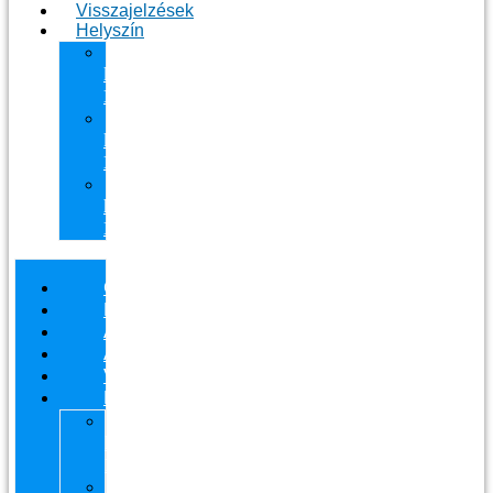
Visszajelzések
Helyszín
11.
kerület
Masszázs
13.
kerület
Masszázs
Gyógymasszőrt
házhoz
Budapesten
Csapatunk
Masszázsaink
Ajándékutalvány
Áraink
Visszajelzések
Helyszín
11.
kerület
Masszázs
13.