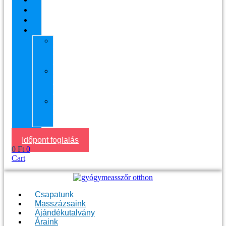
Áraink
Visszajelzések
Helyszín
11.
kerület
Masszázs
13.
kerület
Masszázs
Gyógymasszőrt
házhoz
Budapesten
Időpont foglalás
0
Ft
0
Cart
Csapatunk
Masszázsaink
Ajándékutalvány
Áraink