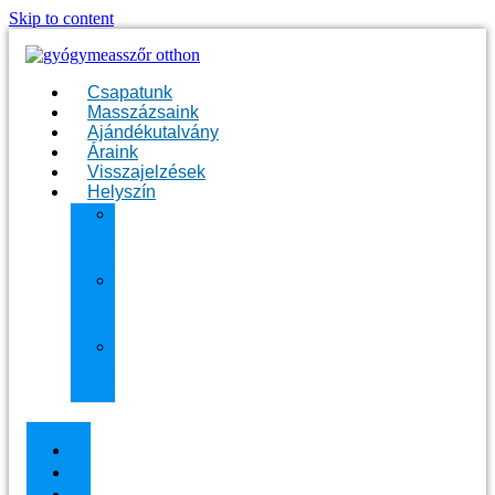
Skip to content
Csapatunk
Masszázsaink
Ajándékutalvány
Áraink
Visszajelzések
Helyszín
11.
kerület
Masszázs
13.
kerület
Masszázs
Gyógymasszőrt
házhoz
Budapesten
Csapatunk
Masszázsaink
Ajándékutalvány