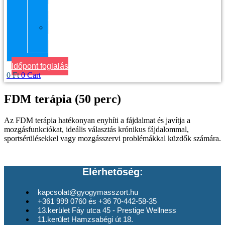
kerület
Masszázs
Gyógymasszőrt
házhoz
Budapesten
Időpont foglalás
0
Ft
0
Cart
FDM terápia (50 perc)
Az FDM terápia hatékonyan enyhíti a fájdalmat és javítja a
mozgásfunkciókat, ideális választás krónikus fájdalommal,
sportsérülésekkel vagy mozgásszervi problémákkal küzdők számára.
Elérhetőség:
kapcsolat@gyogymasszort.hu
+361 999 0760 és +36 70-442-58-35
13.kerület Fáy utca 45 - Prestige Wellness
11.kerület Hamzsabégi út 18.