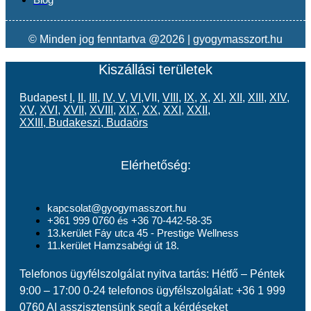
© Minden jog fenntartva @2026 | gyogymasszort.hu
Kiszállási területek
Budapest
I
,
II
,
III
,
IV
,
V
,
VI
,VII,
VIII
,
IX
,
X
,
XI
,
XII
,
XIII
,
XIV
,
XV
,
XVI
,
XVII
,
XVIII
,
XIX
,
XX
,
XXI
,
XXII
,
XXIII
,
Budakeszi
,
Budaörs
Elérhetőség:
kapcsolat@gyogymasszort.hu
+361 999 0760 és +36 70-442-58-35
13.kerület Fáy utca 45 - Prestige Wellness
11.kerület Hamzsabégi út 18.
Telefonos ügyfélszolgálat nyitva tartás: Hétfő – Péntek
9:00 – 17:00 0-24 telefonos ügyfélszolgálat: +36 1 999
0760 AI asszisztensünk segít a kérdéseket