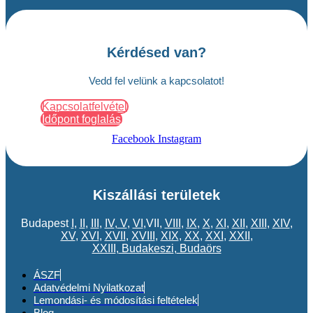
Kérdésed van?
Vedd fel velünk a kapcsolatot!
Kapcsolatfelvétel
Időpont foglalás
Facebook
Instagram
Kiszállási területek
Budapest
I
,
II
,
III
,
IV
,
V
,
VI
,VII,
VIII
,
IX
,
X
,
XI
,
XII
,
XIII
,
XIV
,
XV
,
XVI
,
XVII
,
XVIII
,
XIX
,
XX
,
XXI
,
XXII
,
XXIII
,
Budakeszi
,
Budaörs
ÁSZF
Adatvédelmi Nyilatkozat
Lemondási- és módosítási feltételek
Blog