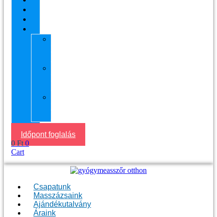
Áraink
Visszajelzések
Helyszín
11.
kerület
Masszázs
13.
kerület
Masszázs
Gyógymasszőrt
házhoz
Budapesten
Időpont foglalás
0
Ft
0
Cart
Csapatunk
Masszázsaink
Ajándékutalvány
Áraink