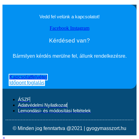
Vedd fel velünk a kapcsolatot!
Facebook
Instagram
Kérdésed van?
Bármilyen kérdés merülne fel, állunk rendelkezésre.
Kapcsolatfelvétel
Időpont foglalás
ÁSZF
Adatvédelmi Nyilatkozat
Lemondási- és módosítási feltételek
© Minden jog fenntartva @2021 | gyogymasszort.hu
×