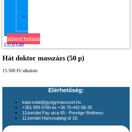
kerület
Masszázs
Gyógymasszőrt
házhoz
Budapesten
Időpont foglalás
0
Ft
0
Cart
Hát doktor masszázs (50 p)
15.500 Ft/ alkalom
Elérhetőség:
kapcsolat@gyogymasszort.hu
+361 999 0760 és +36 70-442-58-35
13.kerület Fáy utca 45 - Prestige Wellness
11.kerület Hamzsabégi út 18.