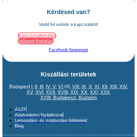
Kérdésed van?
Vedd fel velünk a kapcsolatot!
Kapcsolatfelvétel
Időpont foglalás
Facebook
Instagram
Kiszállási területek
Budapest
I
,
II
,
III
,
IV
,
V
,
VI
,VII,
VIII
,
IX
,
X
,
XI
,
XII
,
XIII
,
XIV
,
XV
,
XVI
,
XVII
,
XVIII
,
XIX
,
XX
,
XXI
,
XXII
,
XXIII
,
Budakeszi
,
Budaörs
ÁSZF
Adatvédelmi Nyilatkozat
Lemondási- és módosítási feltételek
Blog