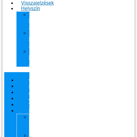
Visszajelzések
Helyszín
11.
kerület
Masszázs
13.
kerület
Masszázs
Gyógymasszőrt
házhoz
Budapesten
Csapatunk
Masszázsaink
Ajándékutalvány
Áraink
Visszajelzések
Helyszín
11.
kerület
Masszázs
13.