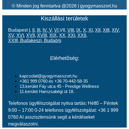
© Minden jog fenntartva @2026 | gyogymasszort.hu
Kiszállási területek
Budapest
I
,
II
,
III
,
IV
,
V
,
VI
,VII,
VIII
,
IX
,
X
,
XI
,
XII
,
XIII
,
XIV
,
XV
,
XVI
,
XVII
,
XVIII
,
XIX
,
XX
,
XXI
,
XXII
,
XXIII
,
Budakeszi
,
Budaörs
Elérhetőség:
kapcsolat@gyogymasszort.hu
+361 999 0760 és +36 70-442-58-35
13.kerület Fáy utca 45 - Prestige Wellness
11.kerület Hamzsabégi út 18.
Telefonos ügyfélszolgálat nyitva tartás: Hétfő – Péntek
9:00 – 17:00 0-24 telefonos ügyfélszolgálat: +36 1 999
0760 AI asszisztensünk segít a kérdéseket
megválaszolni.