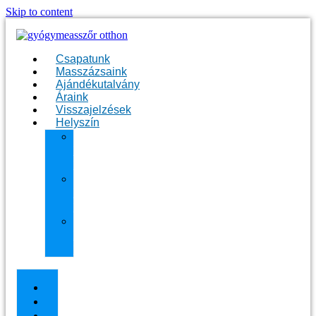
Skip to content
Csapatunk
Masszázsaink
Ajándékutalvány
Áraink
Visszajelzések
Helyszín
11.
kerület
Masszázs
13.
kerület
Masszázs
Gyógymasszőrt
házhoz
Budapesten
Csapatunk
Masszázsaink
Ajándékutalvány