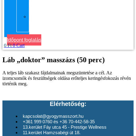
kerület
Masszázs
Gyógymasszőrt
házhoz
Budapesten
Időpont foglalás
0
Ft
0
Cart
Láb „doktor” masszázs (50 perc)
A teljes láb szakasz fájdalmainak megszüntetése a cél. Az
izomcsomók és feszültségek oldása erőteljes keringésfokozás révén
történik meg.
Elérhetőség:
kapcsolat@gyogymasszort.hu
+361 999 0760 és +36 70-442-58-35
13.kerület Fáy utca 45 - Prestige Wellness
11.kerület Hamzsabégi út 18.