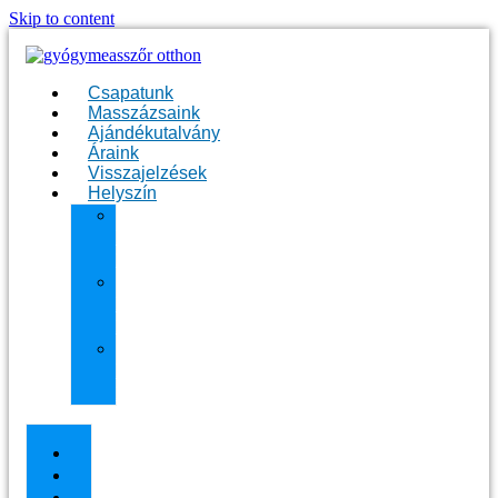
Skip to content
Csapatunk
Masszázsaink
Ajándékutalvány
Áraink
Visszajelzések
Helyszín
11.
kerület
Masszázs
13.
kerület
Masszázs
Gyógymasszőrt
házhoz
Budapesten
Csapatunk
Masszázsaink
Ajándékutalvány