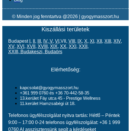
© Minden jog fenntartva @2026 | gyogymasszort.hu
Kiszállási területek
Budapest
I
,
II
,
III
,
IV
,
V
,
VI
,VII,
VIII
,
IX
,
X
,
XI
,
XII
,
XIII
,
XIV
,
XV
,
XVI
,
XVII
,
XVIII
,
XIX
,
XX
,
XXI
,
XXII
,
XXIII
,
Budakeszi
,
Budaörs
Elérhetőség:
kapcsolat@gyogymasszort.hu
+361 999 0760 és +36 70-442-58-35
13.kerület Fáy utca 45 - Prestige Wellness
11.kerület Hamzsabégi út 18.
Telefonos ügyfélszolgálat nyitva tartás: Hétfő – Péntek
9:00 – 17:00 0-24 telefonos ügyfélszolgálat: +36 1 999
0760 AI asszisztensünk segít a kérdéseket