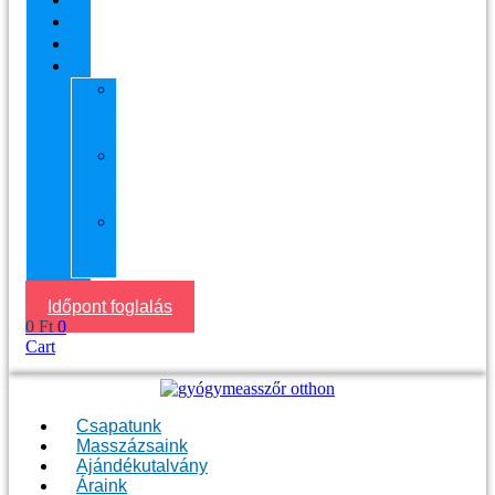
Áraink
Visszajelzések
Helyszín
11.
kerület
Masszázs
13.
kerület
Masszázs
Gyógymasszőrt
házhoz
Budapesten
Időpont foglalás
0
Ft
0
Cart
Csapatunk
Masszázsaink
Ajándékutalvány
Áraink