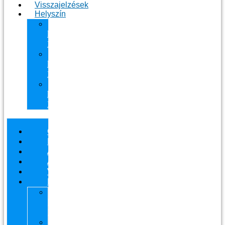
Visszajelzések
Helyszín
11.
kerület
Masszázs
13.
kerület
Masszázs
Gyógymasszőrt
házhoz
Budapesten
Csapatunk
Masszázsaink
Ajándékutalvány
Áraink
Visszajelzések
Helyszín
11.
kerület
Masszázs
13.