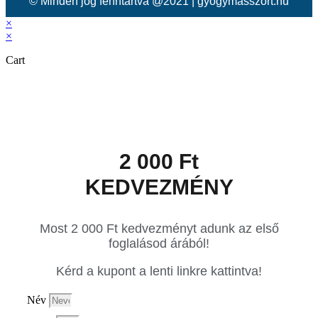
© Minden jog fenntartva @2021 | gyogymasszort.hu
×
×
Cart
2 000 Ft
KEDVEZMÉNY
Most 2 000 Ft kedvezményt adunk az első
foglalásod árából!
Kérd a kupont a lenti linkre kattintva!
Név