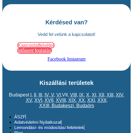
Kérdésed van?
Vedd fel velünk a kapcsolatot!
Kapcsolatfelvétel
Időpont foglalás
Facebook
Instagram
Kiszállási területek
Budapest
I
,
II
,
III
,
IV
,
V
,
VI
,VII,
VIII
,
IX
,
X
,
XI
,
XII
,
XIII
,
XIV
,
XV
,
XVI
,
XVII
,
XVIII
,
XIX
,
XX
,
XXI
,
XXII
,
XXIII
,
Budakeszi
,
Budaörs
ÁSZF
Adatvédelmi Nyilatkozat
Lemondási- és módosítási feltételek
Blog