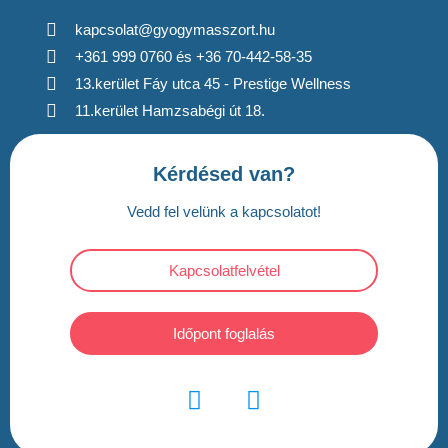
kapcsolat@gyogymasszort.hu
+361 999 0760 és +36 70-442-58-35
13.kerület Fáy utca 45 - Prestige Wellness
11.kerület Hamzsabégi út 18.
Kérdésed van?
Vedd fel velünk a kapcsolatot!
Kapcsolatfelvétel
Időpont foglalás