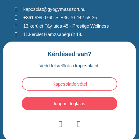
kapcsolat@gyogymasszort.hu
+361 999 0760 és +36 70-442-58-35
13.kerület Fáy utca 45 - Prestige Wellness
11.kerület Hamzsabégi út 18.
Kérdésed van?
Vedd fel velünk a kapcsolatot!
Kapcsolatfelvétel
Időpont foglalás