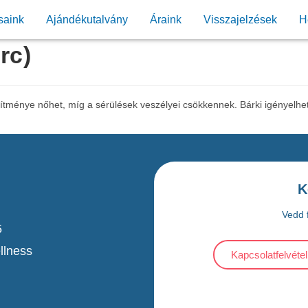
saink
Ajándékutalvány
Áraink
Visszajelzések
H
rc)
esítménye nőhet, míg a sérülések veszélyei csökkennek. Bárki igényelhet
K
Vedd f
5
llness
Kapcsolatfelvétel