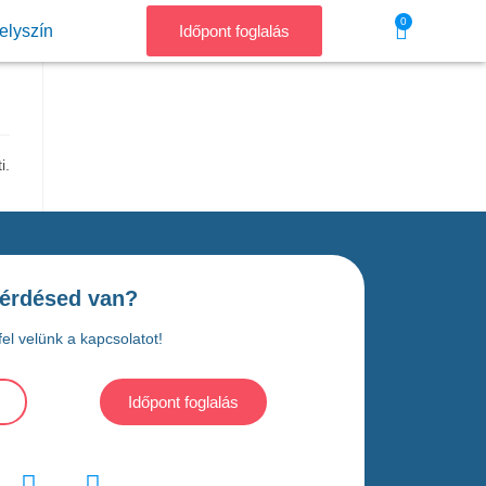
0
elyszín
Időpont foglalás
i.
érdésed van?
el velünk a kapcsolatot!
Időpont foglalás