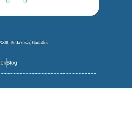
XXIII
,
Budakeszi
,
Budaörs
lek
Blog