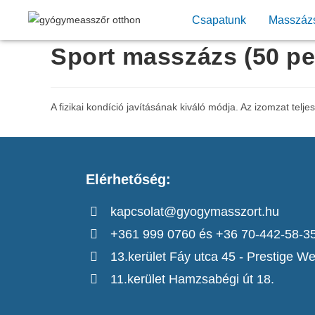
Csapatunk
Masszáz
Sport masszázs (50 pe
A fizikai kondíció javításának kiváló módja. Az izomzat telj
Elérhetőség:
kapcsolat@gyogymasszort.hu
+361 999 0760 és +36 70-442-58-3
13.kerület Fáy utca 45 - Prestige We
11.kerület Hamzsabégi út 18.