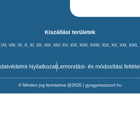
Kiszállási területek
,VII,
VIII
,
IX
,
X
,
XI
,
XII
,
XIII
,
XIV
,
XV
,
XVI
,
XVII
,
XVIII
,
XIX
,
XX
,
XXI
,
XXII
,
datvédelmi Nyilatkozat
Lemondási- és módosítási feltéte
© Minden jog fenntartva @2026 | gyogymasszort.hu